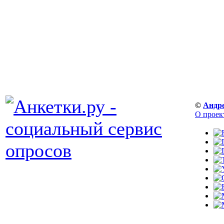
©
Андр
О проек