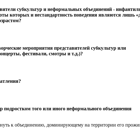
авители субкультур и неформальных объединений - инфантил
боты которых и нестандартность поведения являются лишь «
озрастом?
ворческие мероприятия представителей субкультур или
нцерты, фестивали, смотры и т.д.)?
чатления?
р подростком того или иного неформального объединения
кнуть к объединению, доминирующему на территории его прожи