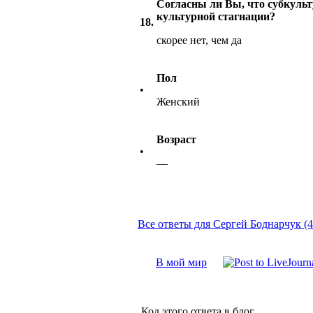
Согласны ли Вы, что субкуль
культурной стагнации?
18.
скорее нет, чем да
Пол
•
Женский
Возраст
•
—
Все ответы для Сергей Боднарчук (4
В мой мир
Код этого ответа в блог