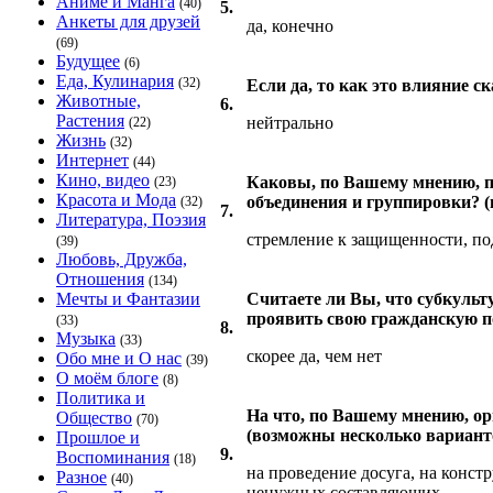
Аниме и Манга
(40)
5.
Анкеты для друзей
да, конечно
(69)
Будущее
(6)
Еда, Кулинария
(32)
Если да, то как это влияние 
Животные,
6.
Растения
нейтрально
(22)
Жизнь
(32)
Интернет
(44)
Кино, видео
Каковы, по Вашему мнению, 
(23)
Красота и Мода
объединения и группировки? 
(32)
7.
Литература, Поэзия
стремление к защищенности, п
(39)
Любовь, Дружба,
Отношения
(134)
Мечты и Фантазии
Считаете ли Вы, что субкуль
проявить свою гражданскую п
(33)
8.
Музыка
(33)
скорее да, чем нет
Обо мне и О нас
(39)
О моём блоге
(8)
Политика и
На что, по Вашему мнению, о
Общество
(70)
(возможны несколько вариант
Прошлое и
9.
Воспоминания
(18)
на проведение досуга, на конс
Разное
(40)
ненужных составляющих