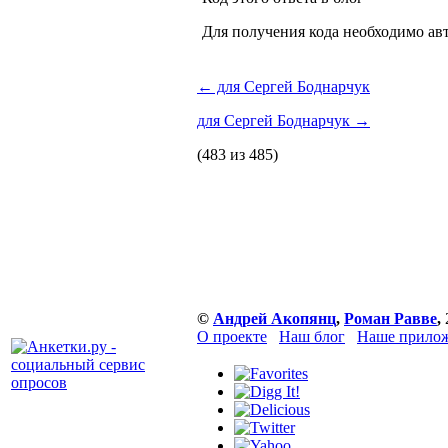
Для получения кода необходимо ав
←
для Сергей Боднарчук
для Сергей Боднарчук
→
(483 из 485)
©
Андрей Акопянц
,
Роман Равве
,
О проекте
Наш блог
Наше прилож