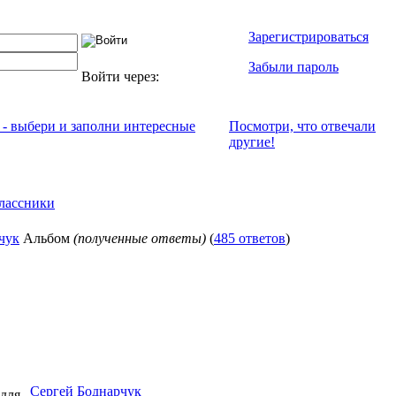
Зарегистрироваться
Забыли пароль
Войти через:
 - выбери и заполни интересные
Посмотри, что отвeчали
другие!
лассники
чук
Альбом
(полученные ответы)
(
485 ответов
)
Сергей Боднарчук
 для