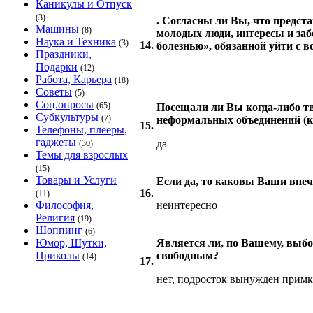
Каникулы и Отпуск
(3)
. Согласны ли Вы, что предст
Машины
(8)
молодых люди, интересы и за
Наука и Техника
(3)
14.
болезнью», обязанной уйти с в
Праздники,
Подарки
(12)
—
Работа, Карьера
(18)
Советы
(5)
Соц.опросы
(65)
Посещали ли Вы когда-либо т
Субкультуры
(7)
неформальных объединений (ко
15.
Телефоны, плееры,
гаджеты
да
(30)
Темы для взрослых
(15)
Товары и Услуги
Если да, то каковы Ваши впе
16.
(11)
Философия,
неинтересно
Религия
(19)
Шоппинг
(6)
Юмор, Шутки,
Является ли, по Вашему, выбо
Приколы
свободным?
(14)
17.
нет, подросток вынужден прим