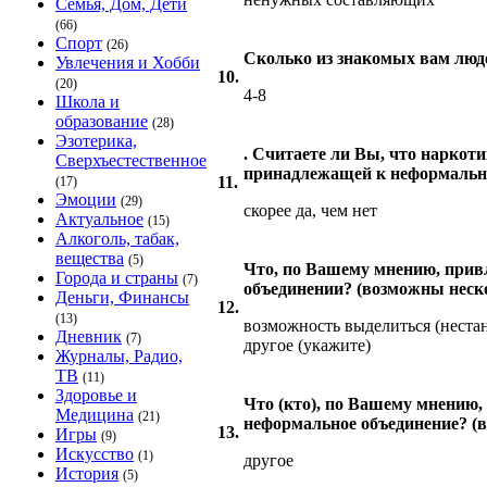
Семья, Дом, Дети
(66)
Спорт
(26)
Сколько из знакомых вам люде
Увлечения и Хобби
10.
(20)
4-8
Школа и
образование
(28)
Эзотерика,
. Считаете ли Вы, что нарко
Сверхъестественное
принадлежащей к неформаль
11.
(17)
Эмоции
(29)
скорее да, чем нет
Актуальное
(15)
Алкоголь, табак,
вещества
(5)
Что, по Вашему мнению, прив
Города и страны
(7)
объединении? (возможны неск
Деньги, Финансы
12.
(13)
возможность выделиться (нестан
Дневник
(7)
другое (укажите)
Журналы, Радио,
ТВ
(11)
Здоровье и
Что (кто), по Вашему мнению, 
Медицина
(21)
неформальное объединение? (
13.
Игры
(9)
Искусство
(1)
другое
История
(5)