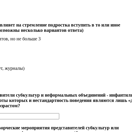
влияет на стремление подростка вступить в то или иное
возможны несколько вариантов ответа)
тов, но не больше 3
т, журналы)
авители субкультур и неформальных объединений - инфантил
боты которых и нестандартность поведения являются лишь «
озрастом?
ворческие мероприятия представителей субкультур или