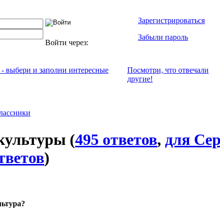
Зарегистрироваться
Забыли пароль
Войти через:
 - выбери и заполни интересные
Посмотри, что отвeчали
другие!
лассники
культуры
(
495 ответов
,
для Се
тветов
)
льтура?