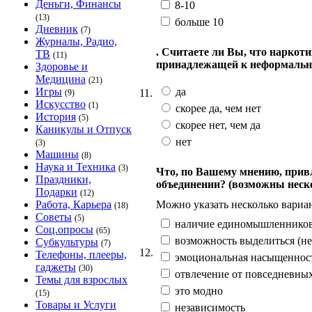
Деньги, Финансы
8-10
(13)
больше 10
Дневник
(7)
Журналы, Радио,
. Считаете ли Вы, что нарко
ТВ
(11)
принадлежащей к неформаль
Здоровье и
Медицина
(21)
да
Игры
11.
(9)
Искусство
(1)
скорее да, чем нет
История
(5)
скорее нет, чем да
Каникулы и Отпуск
нет
(3)
Машины
(8)
Наука и Техника
(3)
Что, по Вашему мнению, прив
Праздники,
объединении? (возможны неск
Подарки
(12)
Можно указать несколько вариан
Работа, Карьера
(18)
Советы
(5)
наличие единомышленнико
Соц.опросы
(65)
возможность выделиться (не
Субкультуры
(7)
12.
Телефоны, плееры,
эмоциональная насыщеннос
гаджеты
(30)
отвлечение от повседневных
Темы для взрослых
это модно
(15)
Товары и Услуги
независимость