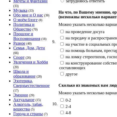
затрудняюсь ответить
Мечты и Фантазии
(33)
Музыка
(33)
На что, по Вашему мнению, о
Обо мне и О нас
(39)
(возможны несколько вариант
О моём блоге
(8)
Можно указать несколько вариан
Политика и
Общество
(70)
на проведение досуга
Прошлое и
на передачу и распростран
Воспоминания
(18)
9.
Разное
(40)
на участие в социальных пр
Семья, Дом, Дети
на помощь больным, преста
(66)
на ломку стереотипов, госп
Спорт
(26)
Увлечения и Хобби
на конструирование собств
(20)
составляющих
Школа и
другое
образование
(28)
Эзотерика,
Сколько из знакомых вам люде
Сверхъестественное
(17)
Можно указать несколько вариа
Эмоции
(29)
Актуальное
0-2
(15)
10.
Алкоголь, табак,
2-4
вещества
(5)
4-8
Города и страны
(7)