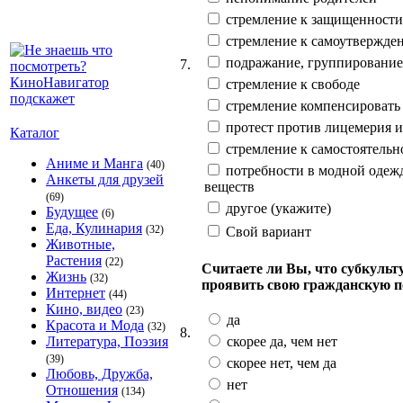
стремление к защищенности
стремление к самоутвержде
подражание, группирование
7.
стремление к свободе
стремление компенсировать
протест против лицемерия и
Каталог
стремление к самостоятельн
Аниме и Манга
(40)
потребности в модной одежд
Анкеты для друзей
веществ
(69)
другое (укажите)
Будущее
(6)
Еда, Кулинария
(32)
Свой вариант
Животные,
Растения
(22)
Считаете ли Вы, что субкуль
Жизнь
(32)
проявить свою гражданскую п
Интернет
(44)
Кино, видео
(23)
да
Красота и Мода
(32)
8.
скорее да, чем нет
Литература, Поэзия
(39)
скорее нет, чем да
Любовь, Дружба,
нет
Отношения
(134)