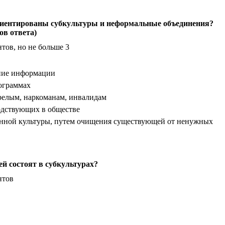
риентированы субкультуры и неформальные объединения?
ов ответа)
тов, но не больше 3
ение информации
ограммах
релым, наркоманам, инвалидам
одствующих в обществе
енной культуры, путем очищения существующей от ненужных
й состоят в субкультурах?
нтов