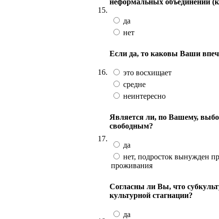
неформальных объединений (ко
15.
да
нет
Если да, то каковы Ваши впе
16.
это восхищает
средне
неинтересно
Является ли, по Вашему, выбо
свободным?
17.
да
нет, подросток вынужден п
проживания
Согласны ли Вы, что субкуль
культурной стагнации?
да