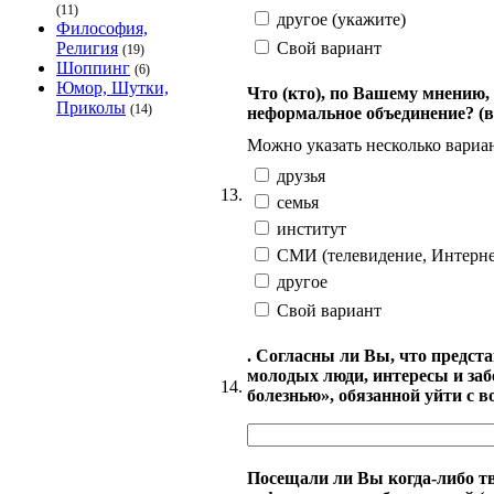
(11)
другое (укажите)
Философия,
Свой вариант
Религия
(19)
Шоппинг
(6)
Юмор, Шутки,
Что (кто), по Вашему мнению, 
Приколы
(14)
неформальное объединение? (
Можно указать несколько вариан
друзья
13.
семья
институт
СМИ (телевидение, Интерне
другое
Свой вариант
. Согласны ли Вы, что предст
молодых люди, интересы и за
14.
болезнью», обязанной уйти с в
Посещали ли Вы когда-либо т