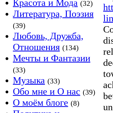
Красота и Мода
(32)
ht
Литература, Поэзия
li
(39)
Co
Любовь, Дружба,
di
Отношения
(134)
re
Мечты и Фантазии
de
(33)
to
Музыка
(33)
ac
Обо мне и О нас
(39)
be
О моём блоге
(8)
un