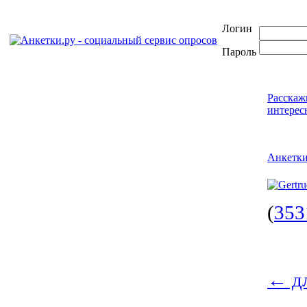
Логин
Пароль
Расскаж
интерес
Анкетк
(
353
←
дл