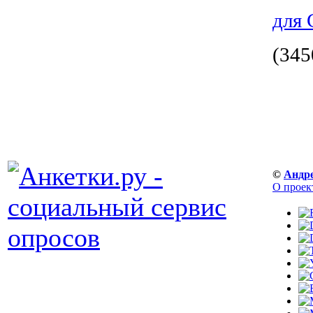
для 
(345
©
Андр
О проек