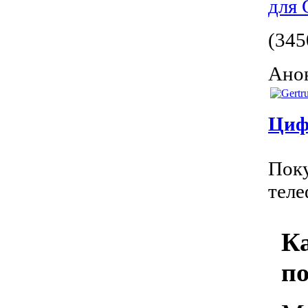
для 
(345
Анон
Цифр
Поку
теле
Ка
п