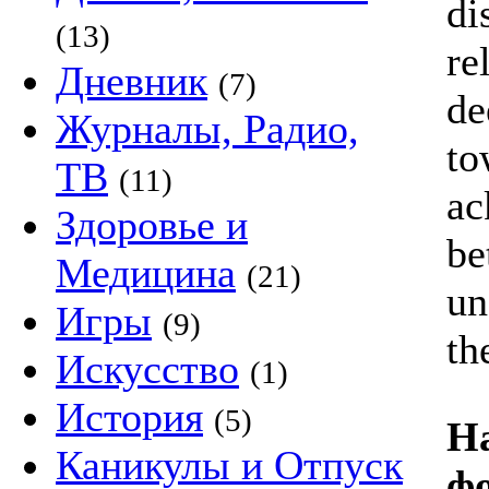
di
(13)
re
Дневник
(7)
de
Журналы, Радио,
to
ТВ
(11)
ac
Здоровье и
be
Медицина
(21)
un
Игры
(9)
th
Искусство
(1)
История
(5)
Н
Каникулы и Отпуск
фо