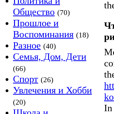
Политика и
th
Общество
(70)
Прошлое и
Чт
Воспоминания
(18)
ри
Разное
(40)
Me
Семья, Дом, Дети
co
(66)
th
Спорт
(26)
ht
Увлечения и Хобби
ko
(20)
In
Школа и