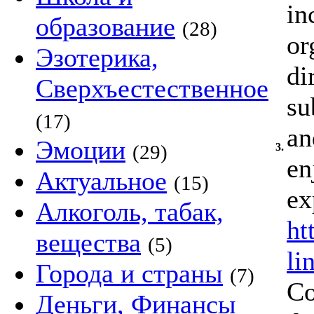
in
образование
(28)
or
Эзотерика,
di
Сверхъестественное
su
(17)
an
Эмоции
(29)
3.
en
Актуальное
(15)
ex
Алкоголь, табак,
ht
вещества
(5)
li
Города и страны
(7)
Co
Деньги, Финансы