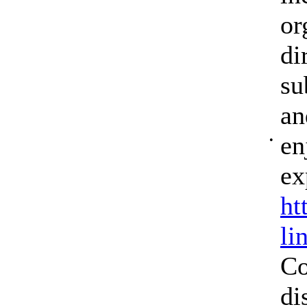
or
di
su
an
en
•
ex
ht
li
Co
di