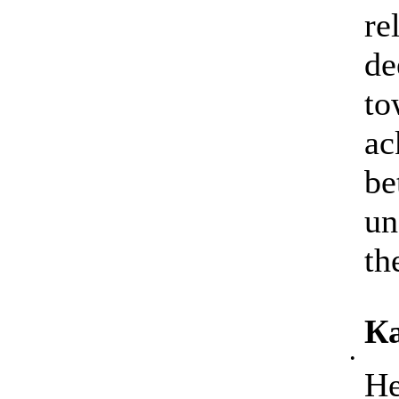
re
de
to
ac
be
un
th
Ка
•
Не