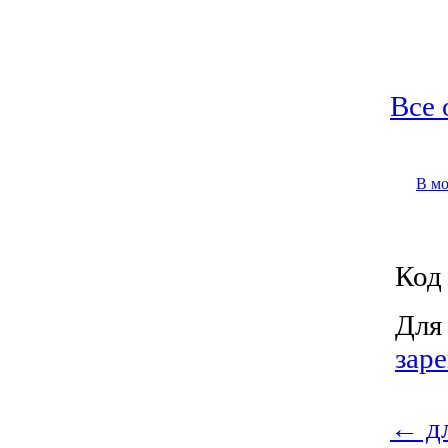
Все 
В м
Код 
Для
зар
←
дл