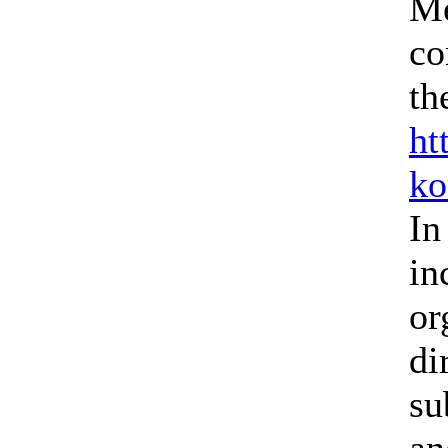
Me
co
th
ht
ko
In
in
or
di
su