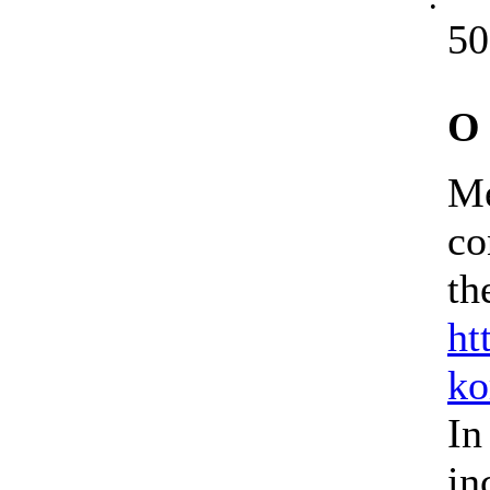
•
50
О 
Me
co
th
ht
ko
In
in