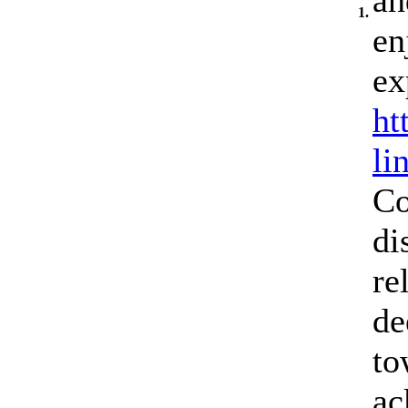
an
1.
en
ex
ht
li
Co
di
re
de
to
ac