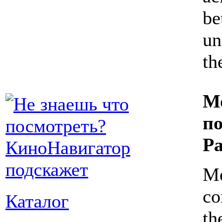
be
un
th
Мо
по
Ра
Me
co
Каталог
th