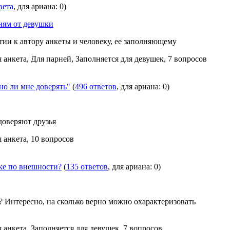
вета
, для ариана: 0)
ням от девушки
ии к автору анкеты и человеку, ее заполняющему
я анкета, Для парней, Заполняется для девушек, 7 вопросов
о ли мне доверять"
(
496 ответов
, для ариана: 0)
доверяют друзья
я анкета, 10 вопросов
еке по внешности?
(
135 ответов
, для ариана: 0)
? Интересно, на сколько верно можно охарактеризовать
я анкета, Заполняется для девушек, 7 вопросов