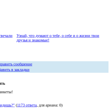
твeчали
Узнай, что думают о тебе, о себе и о жизни твои
друзья и знакомые!
править сообщение
авить в закладки
ить
анкеты!
видишь?"
(
1173 ответа
, для ариана: 0)