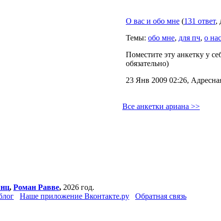
О вас и обо мне
(
131 ответ
,
Темы:
обо мне
,
для пч
,
о на
Поместите эту анкетку у себ
обязательно)
23 Янв 2009 02:26, Адресна
Все анкетки ариана >>
янц
,
Роман Равве
,
2026 год.
блог
Наше приложение Вконтакте.ру
Обратная связь