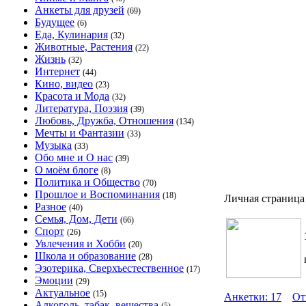
Анкеты для друзей
(69)
Будущее
(6)
Еда, Кулинария
(32)
Животные, Растения
(22)
Жизнь
(32)
Интернет
(44)
Кино, видео
(23)
Красота и Мода
(32)
Литература, Поэзия
(39)
Любовь, Дружба, Отношения
(134)
Мечты и Фантазии
(33)
Музыка
(33)
Обо мне и О нас
(39)
О моём блоге
(8)
Политика и Общество
(70)
Прошлое и Воспоминания
(18)
Личная страница
Разное
(40)
Семья, Дом, Дети
(66)
Спорт
(26)
Увлечения и Хобби
(20)
Школа и образование
(28)
Эзотерика, Сверхъестественное
(17)
Эмоции
(29)
Актуальное
(15)
Анкетки: 17
От
Алкоголь, табак, вещества