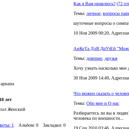
Как я Вам нравлюсь?
(
72 от
Темы:
личное
,
вопросы пар
шуточные вопросы о симпат
10 Ноя 2009 00:20, Адресна
АнКеТа ДлЯ ДрУзЕй "Можн
Темы:
доверие
,
друзья
Хочу узнать насколько мне 
30 Ноя 2009 14:49, Адресна
 ариана
Что можно сказать о челов
18 лет
Темы:
Обо мне и О нас
пол Женский
Разбираетесь ли вы в людях
человека по внешности...
веты: 1
Альбом: 0 Закладки: 0
19 Сен 2010 03:46, Адресна