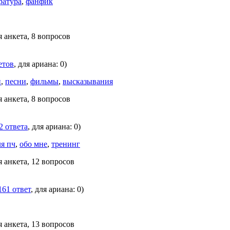
ратура
,
фанфик
я анкета, 8 вопросов
етов
, для ариана: 0)
и
,
песни
,
фильмы
,
высказывания
я анкета, 8 вопросов
2 ответа
, для ариана: 0)
ля пч
,
обо мне
,
тренинг
я анкета, 12 вопросов
161 ответ
, для ариана: 0)
я анкета, 13 вопросов