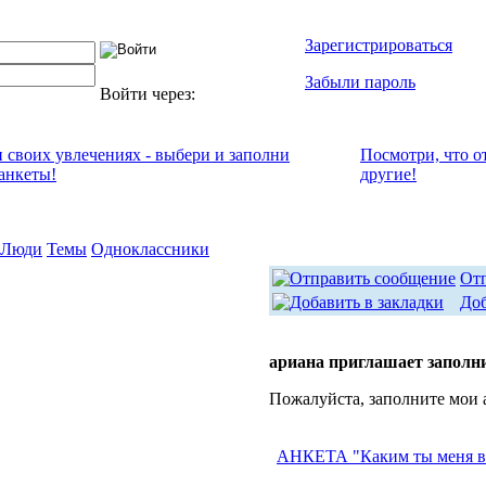
Зарегистрироваться
Забыли пароль
Войти через:
и своих увлечениях - выбери и заполни
Посмотри, что о
анкеты!
другие!
Люди
Темы
Одноклассники
От
Доб
ариана приглашает заполн
Пожалуйста, заполните мои 
АНКЕТА "Каким ты меня 