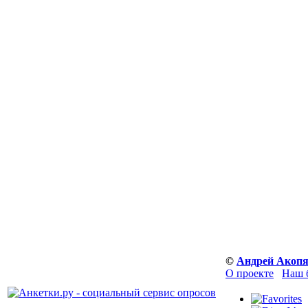
©
Андрей Акоп
О проекте
Наш 