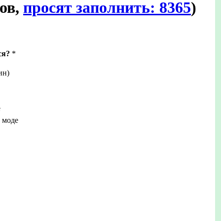
тов,
просят заполнить: 8365
)
ся?
*
ин)
е
 моде