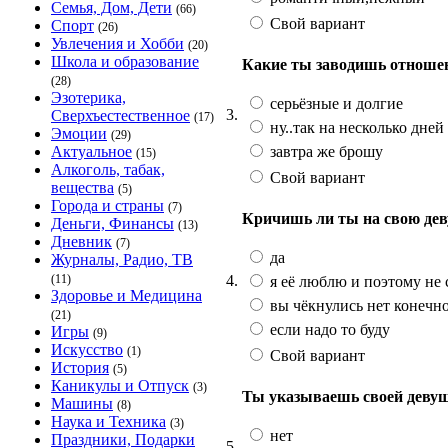
Семья, Дом, Дети
(66)
Свой вариант
Спорт
(26)
Увлечения и Хобби
(20)
Школа и образование
Какие ты заводишь отноше
(28)
Эзотерика,
серьёзные и долгие
3.
Сверхъестественное
(17)
ну..так на несколько дней
Эмоции
(29)
завтра же брошу
Актуальное
(15)
Алкоголь, табак,
Свой вариант
вещества
(5)
Города и страны
(7)
Кричишь ли ты на свою де
Деньги, Финансы
(13)
Дневник
(7)
да
Журналы, Радио, ТВ
4.
(11)
я её люблю и поэтому не
Здоровье и Медицина
вы чёкнулись нет конечн
(21)
если надо то буду
Игры
(9)
Искусство
(1)
Свой вариант
История
(5)
Каникулы и Отпуск
(3)
Ты указываешь своей деву
Машины
(8)
Наука и Техника
(3)
нет
Праздники, Подарки
5.