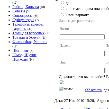
да
(12)
Работа, Карьера
(18)
я не имею права она сво
Советы
(5)
Свой вариант
Соц.опросы
(65)
Субкультуры
(7)
Данные для регистрации
Телефоны, плееры,
гаджеты
Логин
(30)
Темы для взрослых
(15)
Товары и Услуги
(11)
Философия, Религия
Пароль
По
(19)
Шоппинг
(6)
Юмор, Шутки,
Приколы
(14)
Ник
E-
Докажите, что вы не робот! 
(
32 ответа
, дл
Дата:
27 Ноя 2010 15:26,
Адресн