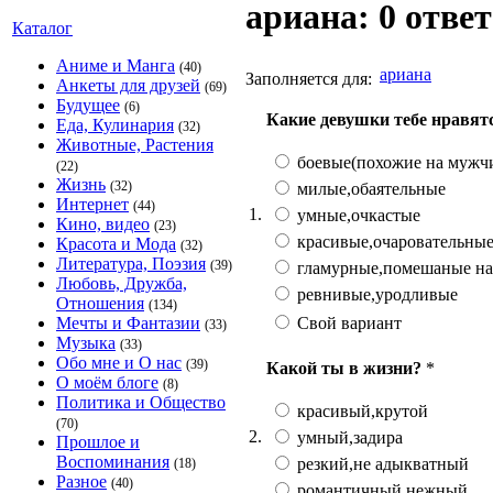
ариана: 0 отве
Каталог
Аниме и Манга
(40)
ариана
Заполняется для:
Анкеты для друзей
(69)
Будущее
(6)
Какие девушки тебе нравят
Еда, Кулинария
(32)
Животные, Растения
боевые(похожие на мужч
(22)
Жизнь
(32)
милые,обаятельные
Интернет
(44)
1.
умные,очкастые
Кино, видео
(23)
красивые,очаровательны
Красота и Мода
(32)
Литература, Поэзия
(39)
гламурные,помешаные на
Любовь, Дружба,
ревнивые,уродливые
Отношения
(134)
Свой вариант
Мечты и Фантазии
(33)
Музыка
(33)
Обо мне и О нас
(39)
Какой ты в жизни?
*
О моём блоге
(8)
Политика и Общество
красивый,крутой
(70)
2.
умный,задира
Прошлое и
Воспоминания
резкий,не адыкватный
(18)
Разное
(40)
романтичный,нежный