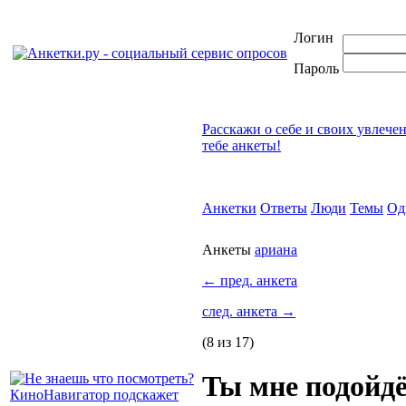
Логин
Пароль
Расскажи о себе и своих увлече
тебе анкеты!
Анкетки
Ответы
Люди
Темы
Од
Анкеты
ариана
←
пред. анкета
след. анкета
→
(8 из 17)
Ты мне подойд