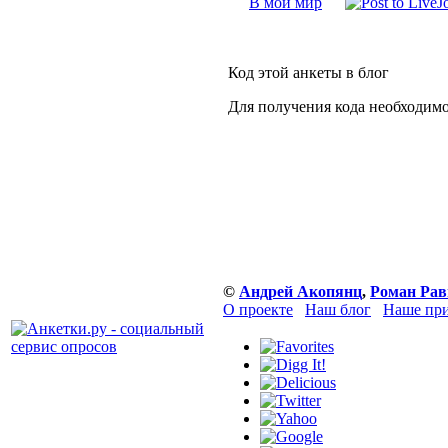
В мой мир
Код этой анкеты в блог
Для получения кода необходимо
©
Андрей Акопянц
,
Роман Рав
О проекте
Наш блог
Наше при