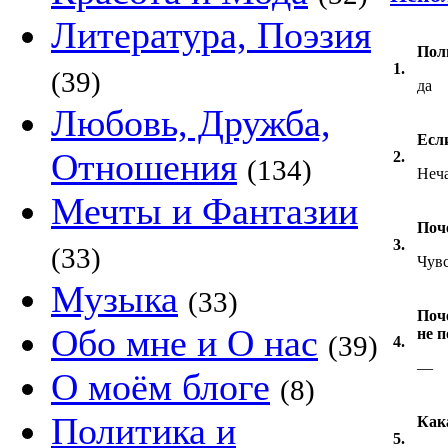
Литература, Поэзия
Пол
1.
(39)
да
Любовь, Дружба,
Если
Отношения
2.
(134)
Неч
Мечты и Фантазии
Поч
3.
(33)
Чувс
Музыка
(33)
Поче
Обо мне и О нас
не 
(39)
4.
—
О моём блоге
(8)
Политика и
Как
5.