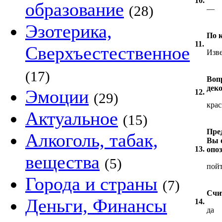
10.
образование
(28)
—
Эзотерика,
По 
11.
Сверхъестественное
Изве
(17)
Воп
дек
Эмоции
12.
(29)
крас
Актуальное
(15)
Пре
Алкоголь, табак,
Вы 
13.
опоз
вещества
(5)
пойт
Города и страны
(7)
Счи
Деньги, Финансы
14.
да