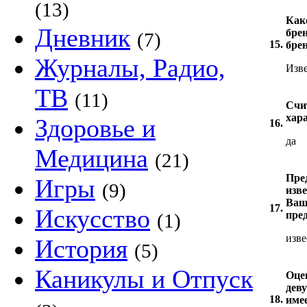
(13)
Как
Дневник
бре
(7)
15.
бре
Журналы, Радио,
Изве
ТВ
(11)
Счи
хар
Здоровье и
16.
да
Медицина
(21)
Пре
Игры
(9)
изв
Ваш
17.
Искусство
пре
(1)
изве
История
(5)
Каникулы и Отпуск
Оце
деву
18.
име