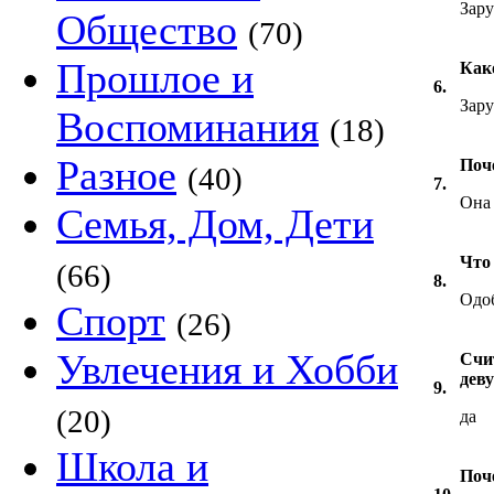
Зар
Общество
(70)
Прошлое и
Как
6.
Зар
Воспоминания
(18)
Разное
Поч
(40)
7.
Она 
Семья, Дом, Дети
Что
(66)
8.
Одоб
Спорт
(26)
Увлечения и Хобби
Счи
дев
9.
(20)
да
Школа и
Поч