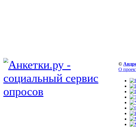
©
Андр
О проек