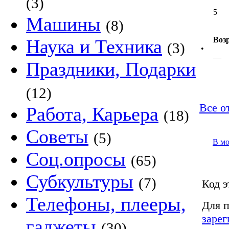
(3)
5
Машины
(8)
Воз
Наука и Техника
(3)
•
—
Праздники, Подарки
(12)
Все о
Работа, Карьера
(18)
Советы
(5)
В м
Соц.опросы
(65)
Субкультуры
(7)
Код э
Телефоны, плееры,
Для п
зарег
гаджеты
(30)