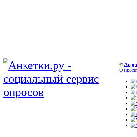
©
Андр
О проек