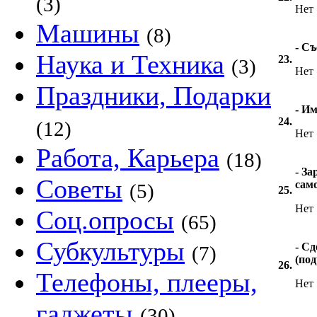
(3)
Нет
Машины
(8)
- Съ
Наука и Техника
23.
(3)
Нет
Праздники, Подарки
- И
24.
(12)
Нет
Работа, Карьера
(18)
- За
Советы
сам
(5)
25.
Нет
Соц.опросы
(65)
Субкультуры
- С
(7)
(под
26.
Телефоны, плееры,
Нет
гаджеты
(30)