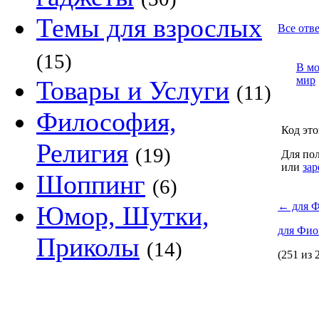
Темы для взрослых
Все отв
(15)
В м
мир
Товары и Услуги
(11)
Философия,
Код это
Религия
(19)
Для пол
или
зар
Шоппинг
(6)
←
для 
Юмор, Шутки,
для Фи
Приколы
(14)
(251 из 