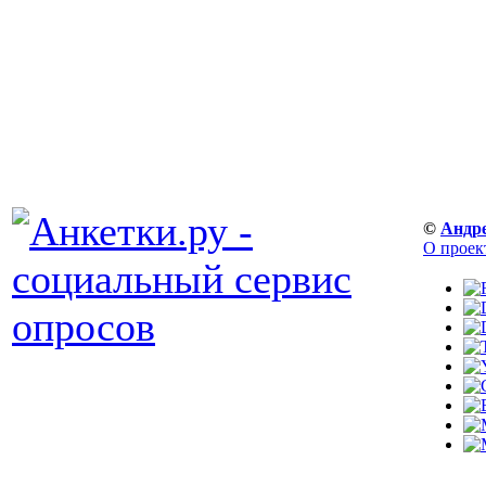
©
Андр
О проек