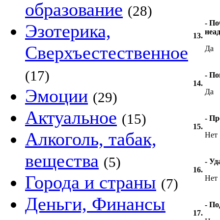
образование
(28)
- П
Эзотерика,
неа
13.
Сверхъестественное
Да
(17)
- П
14.
Эмоции
Да
(29)
Актуальное
(15)
- Пр
15.
Алкоголь, табак,
Нет
вещества
(5)
- У
16.
Города и страны
Нет
(7)
Деньги, Финансы
- П
17.