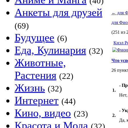
(40)
Анкеты для друзей
←
для 
для Фи
(69)
(251 из 
Будущее
(6)
Кнэл Р
Еда, Кулинария
(32)
Животные,
Что усп
26 пунк
Растения
(22)
Жизнь
- Пр
(32)
1.
Нет,
Интернет
(44)
Кино, видео
- Ук
(23)
2.
Да, 
Красота и Мода
(32)