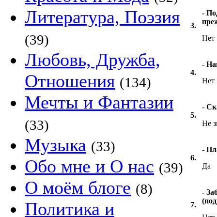
Литература, Поэзия
- П
пре
3.
(39)
Нет
Любовь, Дружба,
- Н
4.
Отношения
(134)
Нет
Мечты и Фантазии
- С
5.
(33)
Не 
Музыка
(33)
- Пл
6.
Обо мне и О нас
(39)
Да
О моём блоге
(8)
- З
(под
Политика и
7.