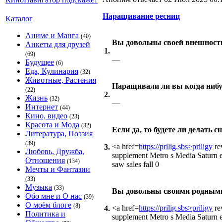
Наращивание ресниц
Каталог
Аниме и Манга
(40)
Вы довольны своей внешност
Анкеты для друзей
1.
(69)
—
Будущее
(6)
Еда, Кулинария
(32)
Животные, Растения
Наращивали ли вы когда ниб
(22)
2.
Жизнь
(32)
—
Интернет
(44)
Кино, видео
(23)
Красота и Мода
(32)
Если да, то будете ли делать с
Литература, Поэзия
(39)
<a href=
https://prilig.sbs>priligy
re
3.
Любовь, Дружба,
supplement Metro s Media Saturn el
Отношения
(134)
saw sales fall 0
Мечты и Фантазии
(33)
Музыка
(33)
Вы довольны своими родным
Обо мне и О нас
(39)
О моём блоге
(8)
<a href=
https://prilig.sbs>priligy
re
4.
Политика и
supplement Metro s Media Saturn el