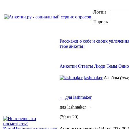
Логин
Пароль
Расскажи о себе и своих увлечени
тебе анкеты!
Анкетки
Ответы
Люди
Темы
Одно
lashmaker
Альбом
(по
←
для lashmaker
для lashmaker
→
(20 из 20)
Аноним отвечает 02 Июл 2023 00: