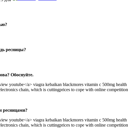
ью?
удь ресницы?
нова? Обоснуйте.
view youtube</a> viagra kebaikan blackmores vitamin c 500mg health
ectronics chain, which is cuttingprices to cope with online competition
и ресницами?
view youtube</a> viagra kebaikan blackmores vitamin c 500mg health
ectronics chain, which is cuttingprices to cope with online competition