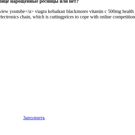
лице нарощенные ресницы или нет?
view youtube</a> viagra kebaikan blackmores vitamin c 500mg health
ectronics chain, which is cuttingprices to cope with online competition
Заполнить