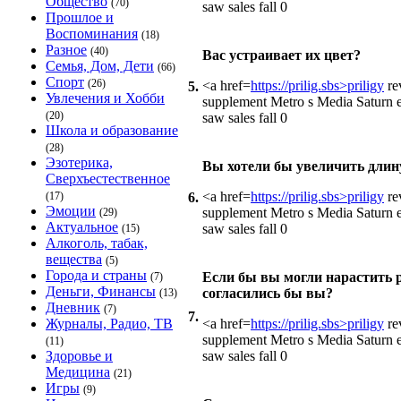
Общество
(70)
saw sales fall 0
Прошлое и
Воспоминания
(18)
Разное
(40)
Вас устраивает их цвет?
Семья, Дом, Дети
(66)
Спорт
(26)
<a href=
https://prilig.sbs>priligy
re
5.
Увлечения и Хобби
supplement Metro s Media Saturn el
(20)
saw sales fall 0
Школа и образование
(28)
Эзотерика,
Вы хотели бы увеличить длин
Сверхъестественное
<a href=
https://prilig.sbs>priligy
re
(17)
6.
Эмоции
supplement Metro s Media Saturn el
(29)
Актуальное
saw sales fall 0
(15)
Алкоголь, табак,
вещества
(5)
Города и страны
Если бы вы могли нарастить р
(7)
Деньги, Финансы
согласились бы вы?
(13)
Дневник
(7)
7.
Журналы, Радио, ТВ
<a href=
https://prilig.sbs>priligy
re
supplement Metro s Media Saturn el
(11)
Здоровье и
saw sales fall 0
Медицина
(21)
Игры
(9)