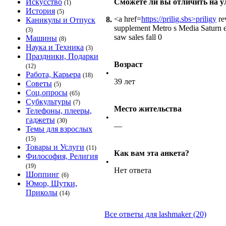
Искусство
Сможете ли вы отличить на у
(1)
История
(5)
<a href=
https://prilig.sbs>priligy
re
8.
Каникулы и Отпуск
supplement Metro s Media Saturn el
(3)
saw sales fall 0
Машины
(8)
Наука и Техника
(3)
Праздники, Подарки
Возраст
(12)
•
Работа, Карьера
(18)
39 лет
Советы
(5)
Соц.опросы
(65)
Субкультуры
(7)
Место жительства
Телефоны, плееры,
•
гаджеты
(30)
—
Темы для взрослых
(15)
Товары и Услуги
(11)
Как вам эта анкета?
Философия, Религия
•
(19)
Нет ответа
Шоппинг
(6)
Юмор, Шутки,
Приколы
(14)
Все ответы для lashmaker (20)