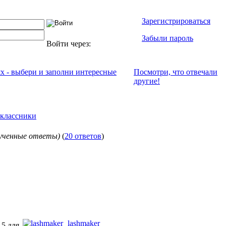
Зарегистрироваться
Забыли пароль
Войти через:
ях - выбери и заполни интересные
Посмотри, что отвeчали
другие!
классники
лученные ответы)
(
20 ответов
)
lashmaker
15 для