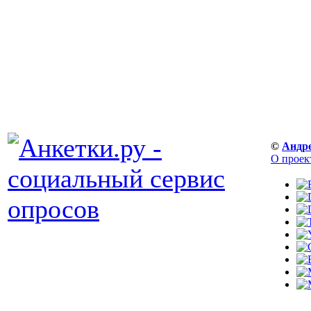
©
Андр
О проек