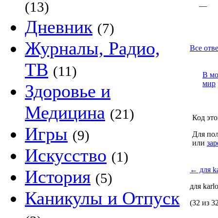
(13)
—
Дневник
(7)
Журналы, Радио,
Все отве
ТВ
(11)
В м
мир
Здоровье и
Медицина
(21)
Код это
Игры
(9)
Для пол
или
зар
Искусство
(1)
←
для ka
История
(5)
для karl
Каникулы и Отпуск
(32 из 3