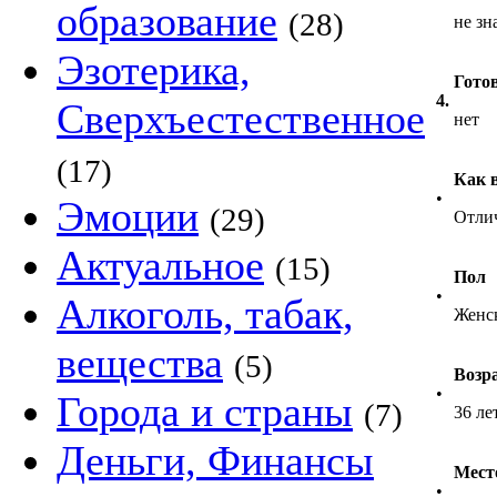
образование
(28)
не зн
Эзотерика,
Гото
4.
Сверхъестественное
нет
(17)
Как 
•
Эмоции
(29)
Отли
Актуальное
(15)
Пол
•
Алкоголь, табак,
Женс
вещества
(5)
Возр
•
Города и страны
(7)
36 ле
Деньги, Финансы
Мест
•