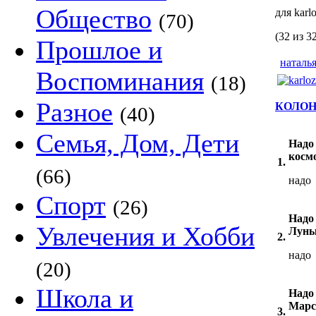
Общество
для karl
(70)
(32 из 3
Прошлое и
наталь
Воспоминания
(18)
Разное
КОЛОН
(40)
Семья, Дом, Дети
Надо
космо
1.
(66)
надо
Спорт
(26)
Надо
Увлечения и Хобби
Луны
2.
надо
(20)
Школа и
Надо
Марс
3.