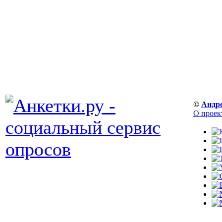
©
Андр
О проек