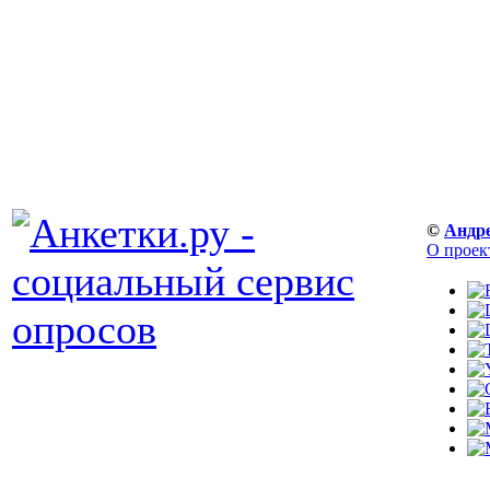
©
Андр
О проек