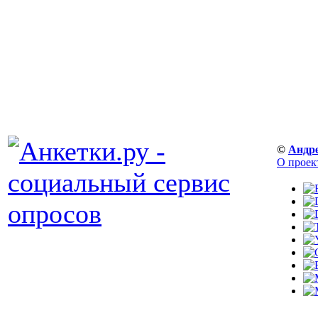
©
Андр
О проек