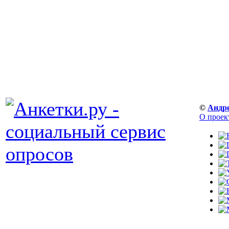
©
Андр
О проек