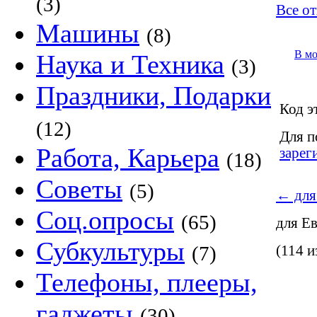
(3)
Все от
Машины
(8)
В м
Наука и Техника
(3)
Праздники, Подарки
Код э
(12)
Для п
Работа, Карьера
зарег
(18)
Советы
(5)
←
для
Соц.опросы
(65)
для Е
Субкультуры
(7)
(114 и
Телефоны, плееры,
гаджеты
(30)