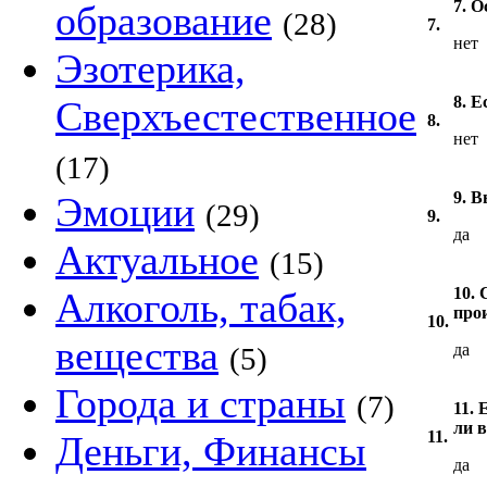
7. О
образование
(28)
7.
нет
Эзотерика,
8. 
Сверхъестественное
8.
нет
(17)
9. 
Эмоции
(29)
9.
да
Актуальное
(15)
10.
Алкоголь, табак,
про
10.
вещества
да
(5)
Города и страны
(7)
11.
ли 
11.
Деньги, Финансы
да