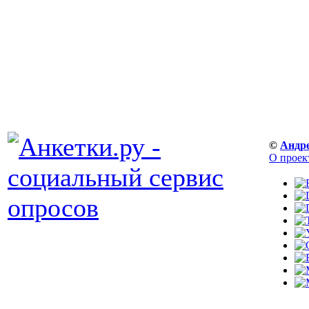
©
Андр
О проек