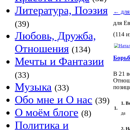
Литература, Поэзия
←
для
(39)
для Е
Любовь, Дружба,
(114 и
Отношения
(134)
Борьб
Мечты и Фантазии
(33)
В 21 в
Отнош
Музыка
(33)
позици
Обо мне и О нас
(39)
1. 
1.
О моём блоге
(8)
да
Политика и
2. 