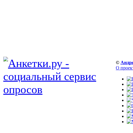
©
Андр
О проек