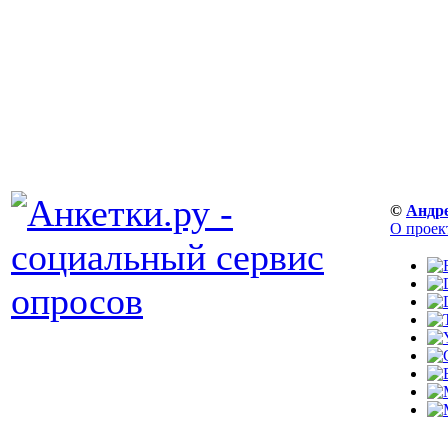
©
Андр
О проек