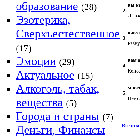
образование
(28)
вы к
2.
Эзотерика,
Дыаа
Сверхъестественное
каку
3.
Разн
(17)
Эмоции
(29)
вам 
4.
Актуальное
Коне
(15)
Алкоголь, табак,
мног
5.
вещества
Нее с
(5)
Города и страны
(7)
Все отве
Деньги, Финансы