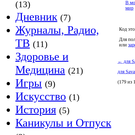
(13)
В м
мир
Дневник
(7)
Журналы, Радио,
Код это
ТВ
Для пол
(11)
или
зар
Здоровье и
←
для S
Медицина
(21)
для Sav
Игры
(9)
(179 из 
Искусство
(1)
История
(5)
Каникулы и Отпуск