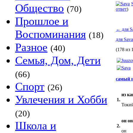
Общество
(70)
ответ
)
Прошлое и
←
для S
Воспоминания
(18)
для Sav
Разное
(40)
(178 из 
Семья, Дом, Дети
(66)
самый 
Спорт
(26)
из ка
Увлечения и Хобби
1.
Токий
(20)
он он
Школа и
2.
он