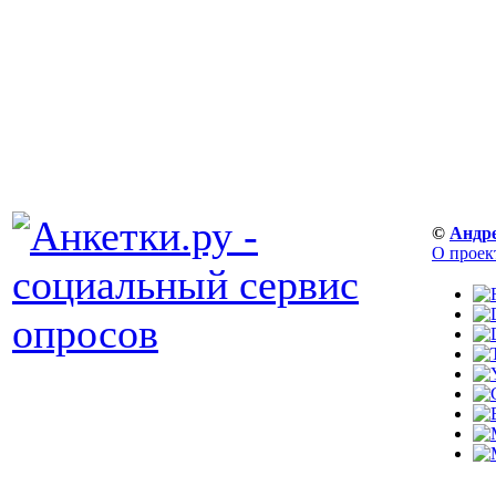
©
Андр
О проек