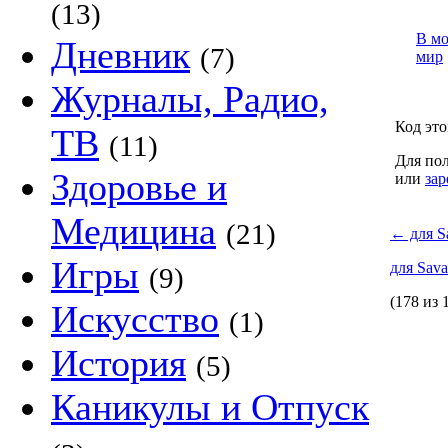
(13)
В м
Дневник
(7)
мир
Журналы, Радио,
Код это
ТВ
(11)
Для пол
Здоровье и
или
зар
Медицина
(21)
←
для S
Игры
для Sav
(9)
(178 из 
Искусство
(1)
История
(5)
Каникулы и Отпуск