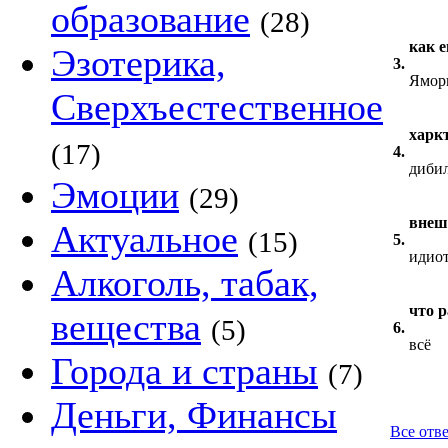
образование
(28)
как е
Эзотерика,
3.
Ямор
Сверхъестественное
харк
(17)
4.
диби
Эмоции
(29)
внеш
Актуальное
(15)
5.
идиот
Алкоголь, табак,
что 
вещества
(5)
6.
всё
Города и страны
(7)
Деньги, Финансы
Все отве