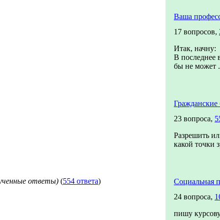
Ваша профес
17 вопросов,
Итак, начну:
В последнее в
бы не может .
Гражданские 
23 вопроса,
5
Разрешить или
какой точки 
лученные ответы)
(
554 ответа
)
Социальная п
24 вопроса,
1
пишу курсову