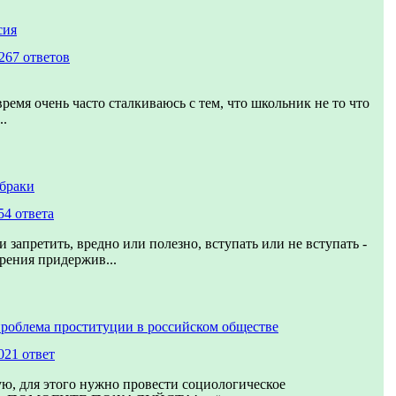
сия
267 ответов
ремя очень часто сталкиваюсь с тем, что школьник не то что
..
браки
54 ответа
 запретить, вредно или полезно, вступать или не вступать -
зрения придержив...
роблема проституции в российском обществе
021 ответ
ю, для этого нужно провести социологическое