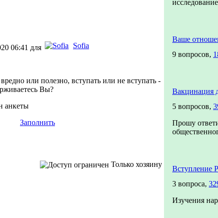
исследован
Ваше отноше
Sofia
020 06:41 для
9 вопросов,
1
 вредно или полезно, вступать или не вступать -
ерживаетесь Вы?
Вакцинация 
н анкеты
5 вопросов,
3
Заполнить
Прошу ответи
общественного
Только хозяину
Вступление 
3 вопроса,
32
Изучения нар