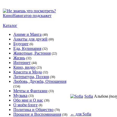
Каталог
Аниме и Манга
(40)
Анкеты для друзей
(69)
Будущее
(6)
Еда, Кулинария
(32)
Животные, Растения
(22)
Жизнь
(32)
Интернет
(44)
Кино, видео
(23)
Красота и Мода
(32)
Литература, Поэзия
(39)
Любовь, Дружба, Отношения
(134)
Мечты и Фантазии
(33)
Музыка
(33)
Sofia
Альбом
(по
Обо мне и О нас
(39)
О моём блоге
(8)
Политика и Общество
(70)
←
для Sofia
Прошлое и Воспоминания
(18)