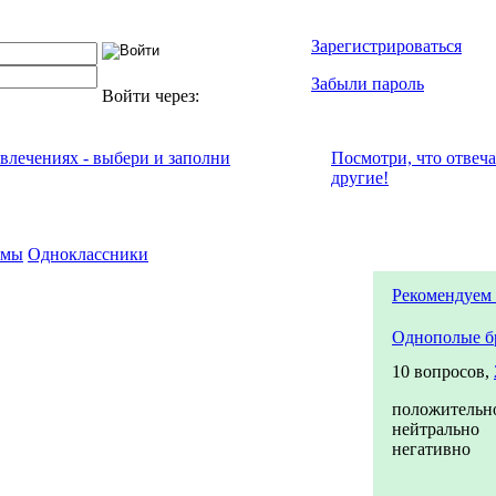
Зарегистрироваться
Забыли пароль
Войти через:
увлечениях - выбери и заполни
Посмотри, что отвeч
другие!
емы
Одноклассники
Рекомендуем 
Однополые б
10 вопросов,
положительн
нейтрально
негативно