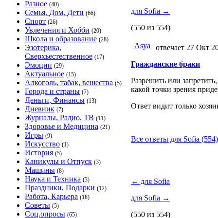
Разное
(40)
для Sofia
→
Семья, Дом, Дети
(66)
Спорт
(26)
(550 из 554)
Увлечения и Хобби
(20)
Школа и образование
(28)
Asya
Эзотерика,
отвечает 27 Окт 2
Сверхъестественное
(17)
Гражданские браки
Эмоции
(29)
Актуальное
(15)
Разрешить или запретить,
Алкоголь, табак, вещества
(5)
какой точки зрения прид
Города и страны
(7)
Деньги, Финансы
(13)
Ответ видит только хозяи
Дневник
(7)
Журналы, Радио, ТВ
(11)
Здоровье и Медицина
(21)
Игры
(9)
Все ответы для Sofia (554)
Искусство
(1)
История
(5)
Каникулы и Отпуск
(3)
Машины
(8)
Наука и Техника
(3)
←
для Sofia
Праздники, Подарки
(12)
Работа, Карьера
(18)
для Sofia
→
Советы
(5)
Соц.опросы
(550 из 554)
(65)