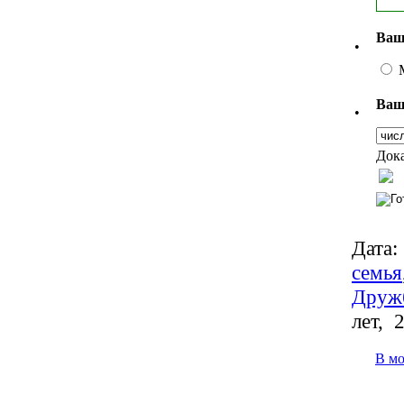
Ваш
•
Ваш
•
Дока
Дата:
семья
Друж
лет, 
В м