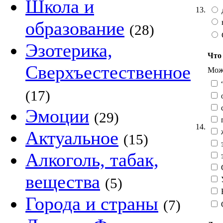
Школа и
13.
образование
(28)
Эзотерика,
Что
Сверхъестественное
Можн
“
(17)
о
Эмоции
(29)
п
14.
Актуальное
(15)
э
Алкоголь, табак,
э
С
вещества
У
(5)
Города и страны
(7)