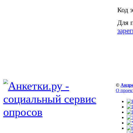
Код э
Для 
заре
©
Андр
О проек