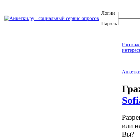
Логин
Пароль
Расскаж
интерес
Анкетк
Гра
Sofi
Разре
или н
Вы?