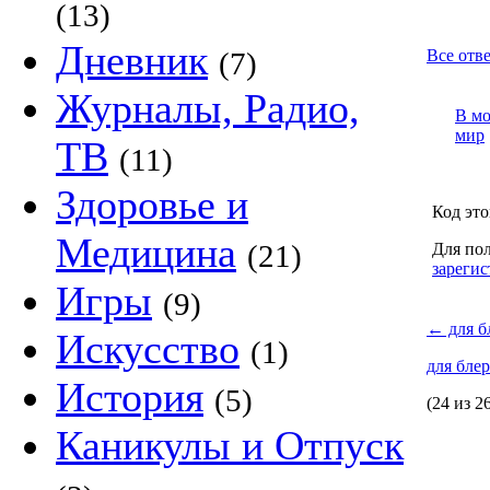
(13)
Дневник
(7)
Все отв
Журналы, Радио,
В м
мир
ТВ
(11)
Здоровье и
Код это
Медицина
(21)
Для пол
зарегис
Игры
(9)
←
для б
Искусство
(1)
для бле
История
(5)
(24 из 2
Каникулы и Отпуск