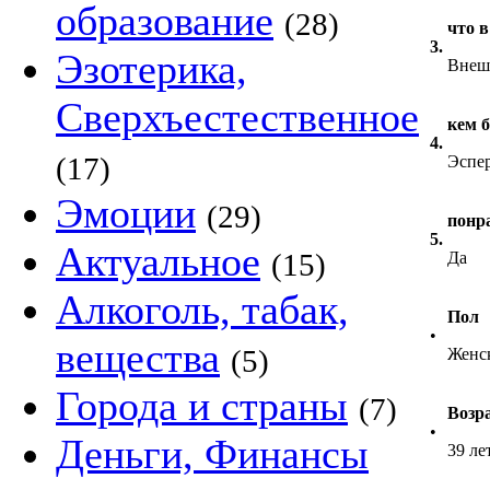
образование
(28)
что 
3.
Эзотерика,
Внеш
Сверхъестественное
кем б
4.
(17)
Эспе
Эмоции
(29)
понр
5.
Актуальное
(15)
Да
Алкоголь, табак,
Пол
•
вещества
(5)
Женс
Города и страны
(7)
Возр
•
Деньги, Финансы
39 ле