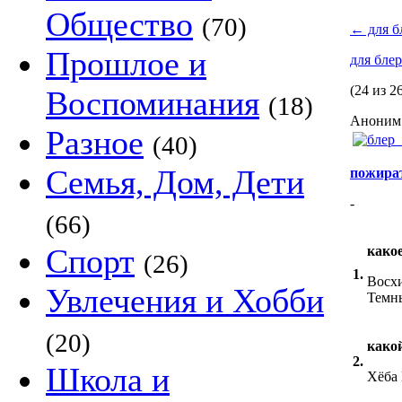
Общество
(70)
←
для б
Прошлое и
для бле
(24 из 2
Воспоминания
(18)
Аноним 
Разное
(40)
Семья, Дом, Дети
пожира
-
(66)
Спорт
како
(26)
1.
Восхи
Увлечения и Хобби
Темны
(20)
како
2.
Школа и
Хёба 