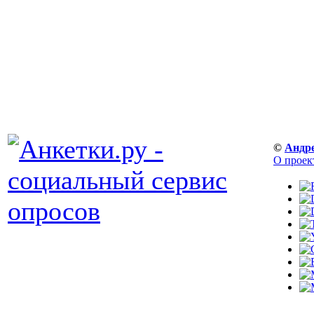
©
Андр
О проек