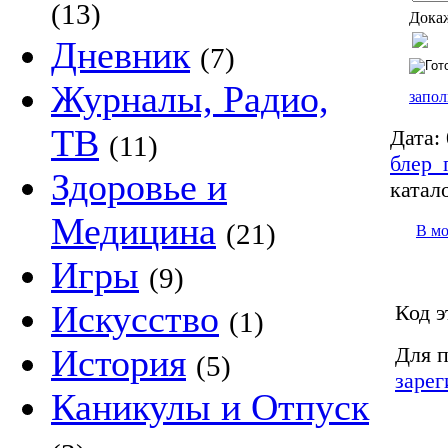
(13)
Докаж
Дневник
(7)
Журналы, Радио,
запол
ТВ
Дата:
(11)
блер_
Здоровье и
катало
Медицина
(21)
В м
Игры
(9)
Искусство
Код э
(1)
Для п
История
(5)
зарег
Каникулы и Отпуск