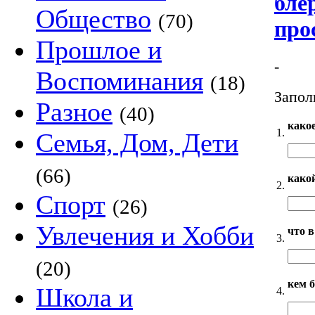
бле
Общество
(70)
про
Прошлое и
-
Воспоминания
(18)
Запол
Разное
(40)
како
1.
Семья, Дом, Дети
(66)
како
2.
Спорт
(26)
Увлечения и Хобби
что 
3.
(20)
кем б
Школа и
4.