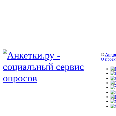
©
Андр
О проек