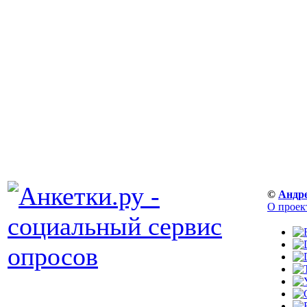
©
Андр
О проек