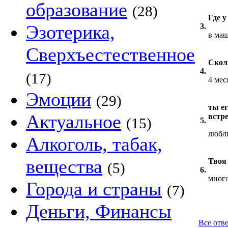
образование
(28)
Где у
Эзотерика,
3.
в ма
Сверхъестественное
Скол
4.
(17)
4 мес
Эмоции
(29)
ты е
Актуальное
встр
(15)
5.
любл
Алкоголь, табак,
вещества
Твоя
(5)
6.
мног
Города и страны
(7)
Деньги, Финансы
Все отв