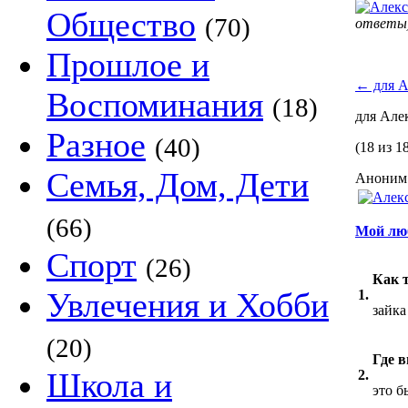
Общество
(70)
ответы
Прошлое и
←
для А
Воспоминания
(18)
для Але
Разное
(40)
(18 из 1
Семья, Дом, Дети
Аноним 
(66)
Мой лю
Спорт
(26)
Как 
Увлечения и Хобби
1.
зайка
(20)
Где 
Школа и
2.
это б