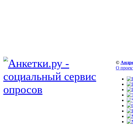
©
Андр
О проек