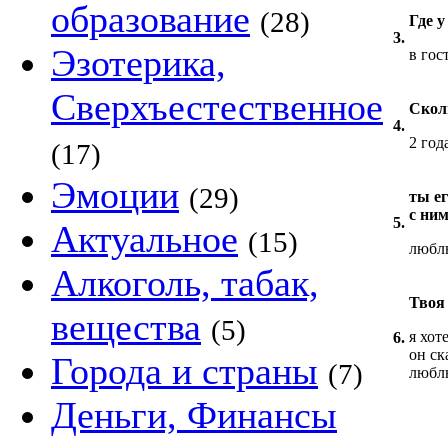
образование
(28)
Где у
3.
Эзотерика,
в гос
Сверхъестественное
Скол
4.
2 год
(17)
Эмоции
(29)
ты е
с ни
5.
Актуальное
(15)
любл
Алкоголь, табак,
Твоя
вещества
(5)
я хот
6.
он ск
Города и страны
(7)
любл
Деньги, Финансы