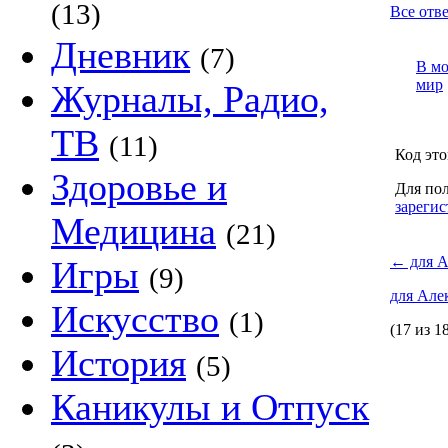
(13)
Все отв
Дневник
(7)
В м
мир
Журналы, Радио,
ТВ
(11)
Код это
Здоровье и
Для пол
зарегис
Медицина
(21)
←
для А
Игры
(9)
для Але
Искусство
(1)
(17 из 1
История
(5)
Каникулы и Отпуск