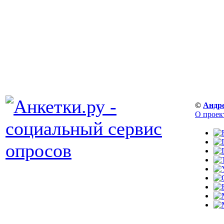
©
Андр
О проек