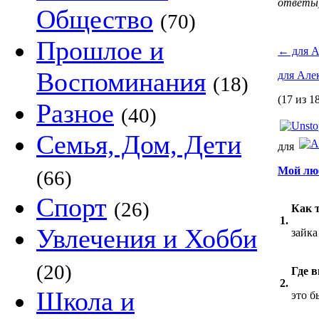
ответы
Общество
(70)
Прошлое и
←
для А
Воспоминания
для Але
(18)
(17 из 1
Разное
(40)
Семья, Дом, Дети
для
Мой лю
(66)
Спорт
(26)
Как 
1.
Увлечения и Хобби
зайка
(20)
Где 
2.
Школа и
это б