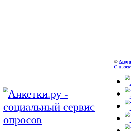
©
Андр
О проек