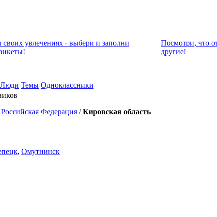
и своих увлечениях - выбери и заполни
Посмотри, что о
анкеты!
другие!
Люди
Темы
Одноклассники
ников
/
Российская Федерация
/
Кировская область
епецк
,
Омутнинск