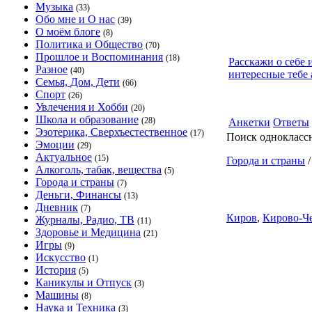
Музыка
(33)
Обо мне и О нас
(39)
О моём блоге
(8)
Политика и Общество
(70)
Прошлое и Воспоминания
(18)
Расскажи о себе 
Разное
(40)
интересные тебе 
Семья, Дом, Дети
(66)
Спорт
(26)
Увлечения и Хобби
(20)
Школа и образование
(28)
Анкетки
Ответы
Эзотерика, Сверхъестественное
(17)
Поиск однокласс
Эмоции
(29)
Актуальное
(15)
Города и страны
Алкоголь, табак, вещества
(5)
Города и страны
(7)
Деньги, Финансы
(13)
Дневник
(7)
Киров
,
Кирово-Ч
Журналы, Радио, ТВ
(11)
Здоровье и Медицина
(21)
Игры
(9)
Искусство
(1)
История
(5)
Каникулы и Отпуск
(3)
Машины
(8)
Наука и Техника
(3)