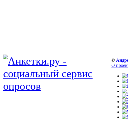
©
Андр
О проек