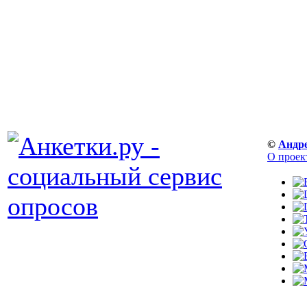
©
Андр
О проек