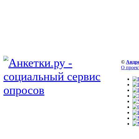
©
Андр
О проек