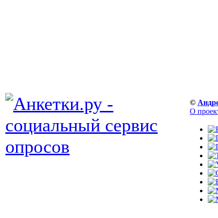
©
Андр
О проек