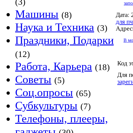
(3)
запо
Машины
(8)
Дата:
2
для пч
Наука и Техника
(3)
Адрес
Праздники, Подарки
В м
(12)
Код э
Работа, Карьера
(18)
Для п
Советы
(5)
зарег
Соц.опросы
(65)
Субкультуры
(7)
Телефоны, плееры,
гаджеты
(30)