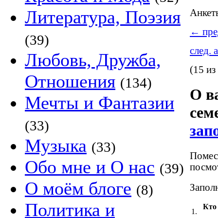
Литература, Поэзия
Анке
←
пре
(39)
след. 
Любовь, Дружба,
(15 из
Отношения
(134)
О в
Мечты и Фантазии
сем
(33)
зап
Музыка
(33)
Помест
Обо мне и О нас
(39)
посмот
О моём блоге
Заполн
(8)
Политика и
Кто
1.