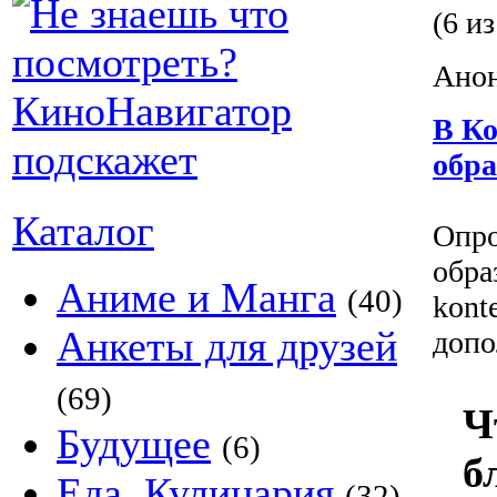
(6 из
Анон
В Ко
обра
Каталог
Опро
обра
Аниме и Манга
(40)
kont
Анкеты для друзей
допо
(69)
Ч
Будущее
(6)
б
Еда, Кулинария
(32)