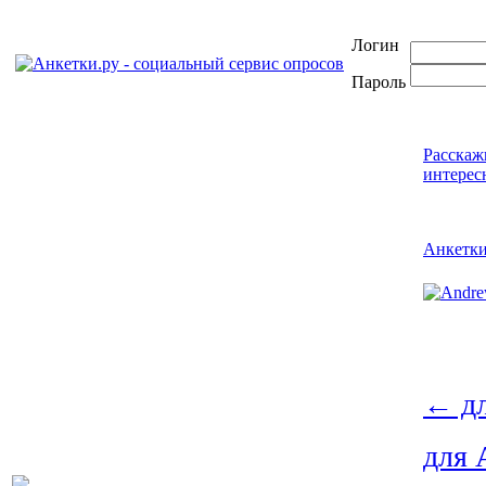
Логин
Пароль
Расскаж
интерес
Анкетк
←
дл
для 