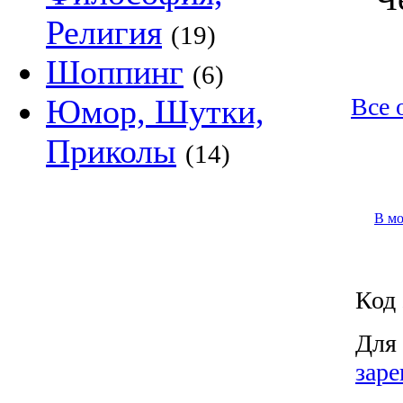
Религия
(19)
Шоппинг
(6)
Юмор, Шутки,
Все 
Приколы
(14)
В м
Код 
Для 
заре