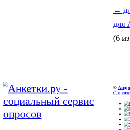
←
дл
для 
(6 из
©
Андр
О проек