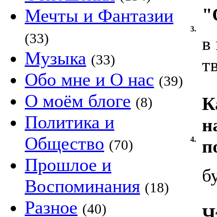
"
Мечты и Фантазии
3.
(33)
в
Музыка
(33)
т
Обо мне и О нас
(39)
О моём блоге
К
(8)
Политика и
н
Общество
4.
п
(70)
Прошлое и
б
Воспоминания
(18)
Разное
(40)
Ч