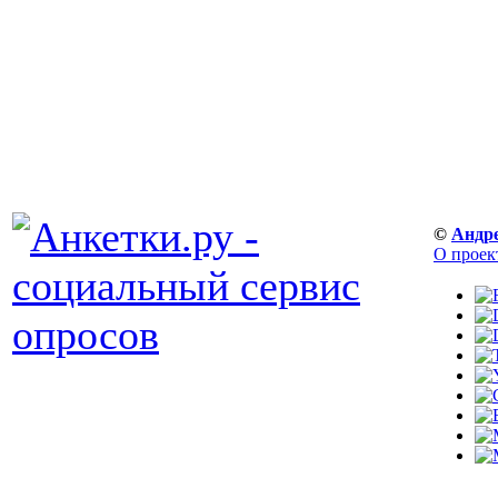
©
Андр
О проек