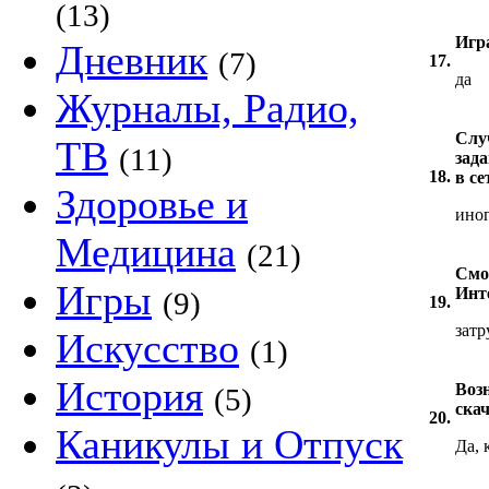
(13)
Игра
Дневник
(7)
17.
да
Журналы, Радио,
Слу
ТВ
(11)
зада
18.
в се
Здоровье и
ино
Медицина
(21)
Смо
Игры
Инт
(9)
19.
затр
Искусство
(1)
История
Воз
(5)
ска
20.
Каникулы и Отпуск
Да, 