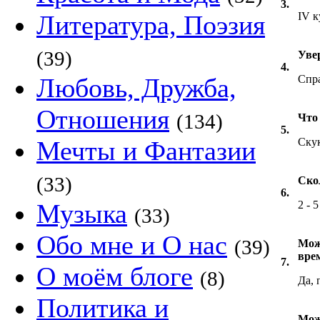
3.
Литература, Поэзия
IV к
(39)
Уве
4.
Любовь, Дружба,
Спра
Отношения
(134)
Что 
5.
Мечты и Фантазии
Скук
(33)
Ско
6.
Музыка
2 - 5
(33)
Обо мне и О нас
(39)
Мож
вре
7.
О моём блоге
(8)
Да, 
Политика и
Мож