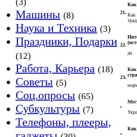
(3)
Как
Машины
21.
(8)
Как 
тра
Наука и Техника
(3)
Инт
Праздники, Подарки
(ис
22.
да
(12)
Работа, Карьера
(18)
Как
стра
23.
Советы
(5)
нор
Соц.опросы
(65)
Мес
Субкультуры
•
(7)
Укра
Телефоны, плееры,
Как
гаджеты
•
(30)