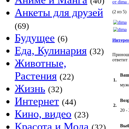
(40)
от dima
Анкеты для друзей
(2 из 5)
(69)
Будущее
(6)
Интерен
Еда, Кулинария
(32)
Приношу
Животные,
ответит 
Растения
(22)
Ваш
1.
Жизнь
муж
(32)
Интернет
(44)
Воз
2.
Кино, видео
20 -
(23)
Красота и Мода
(32)
Выб