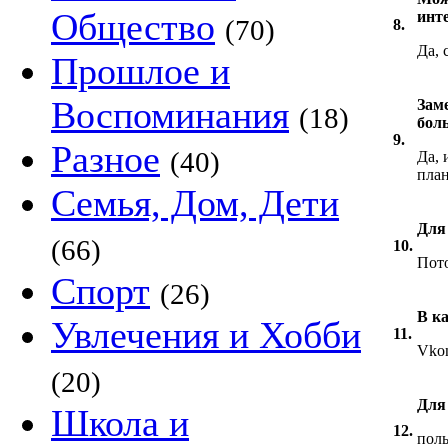
Общество
инт
(70)
8.
Да, 
Прошлое и
Воспоминания
Зам
(18)
бол
9.
Разное
(40)
Да, 
план
Семья, Дом, Дети
Для
(66)
10.
Пото
Спорт
(26)
В к
Увлечения и Хобби
11.
Vkon
(20)
Для
Школа и
12.
поль