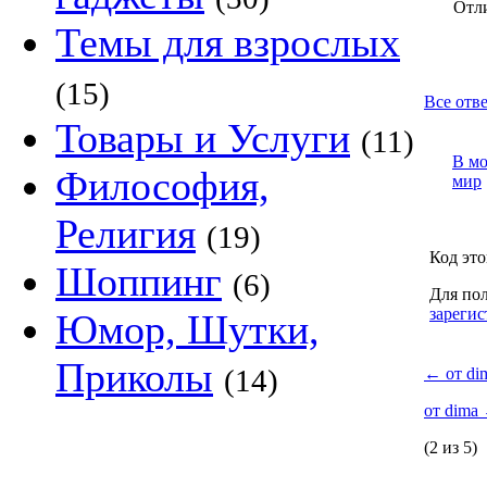
Отл
Темы для взрослых
(15)
Все отве
Товары и Услуги
(11)
В м
Философия,
мир
Религия
(19)
Код это
Шоппинг
(6)
Для пол
зарегис
Юмор, Шутки,
Приколы
(14)
←
от di
от dima
(2 из 5)