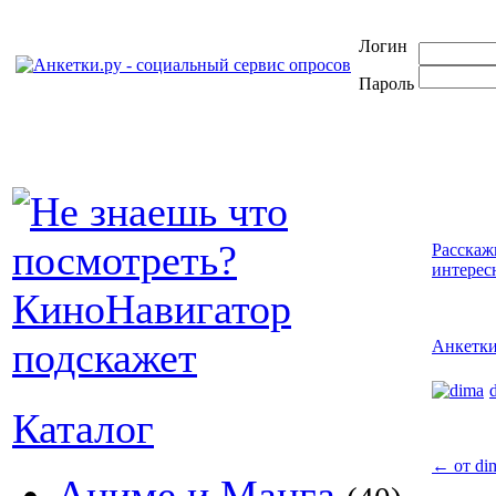
Логин
Пароль
Расскаж
интерес
Анкетк
Каталог
←
от di
Аниме и Манга