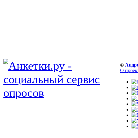
©
Андр
О проек