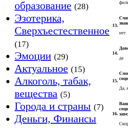
образование
филь
(28)
Эзотерика,
Счит
зна
13.
Сверхъестественное
нет
(17)
Дов
Эмоции
14.
(29)
да
Актуальное
(15)
Смо
Алкоголь, табак,
соц
15.
Да, 
вещества
(5)
Города и страны
Ваш
(7)
соц
16.
зав
Деньги, Финансы
Скор