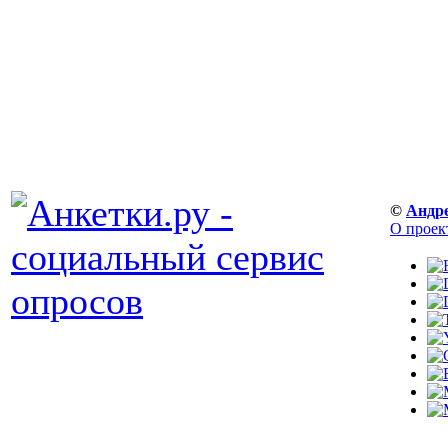
©
Андр
О проек