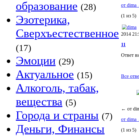
образование
(28)
от dima
Эзотерика,
(1 из 5)
Сверхъестественное
2014 21:
11
(17)
Ответ в
Эмоции
(29)
Актуальное
(15)
Все отве
Алкоголь, табак,
вещества
(5)
←
от di
Города и страны
(7)
от dima
Деньги, Финансы
(1 из 5)