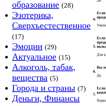
Да
образование
(28)
Эзотерика,
Если 
прод
4.
Сверхъестественное
Умен
(17)
Если
пред
Эмоции
(29)
5.
поль
Актуальное
Для 
(15)
Алкоголь, табак,
Вы п
6.
вещества
Да
(5)
Города и страны
(7)
Если
коже
7.
Деньги, Финансы
Перес