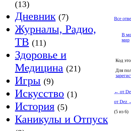
(13)
Дневник
(7)
Все отве
Журналы, Радио,
В м
ТВ
мир
(11)
Здоровье и
Код это
Медицина
(21)
Для пол
зарегис
Игры
(9)
Искусство
←
от De
(1)
от Dez
История
(5)
(5 из 6)
Каникулы и Отпуск