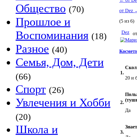
←
от De
Общество
(70)
от Dez
Прошлое и
(5 из 6)
Воспоминания
Dez
от
(18)
Разное
(40)
Космети
Семья, Дом, Дети
Скол
1.
(66)
20 и 
Спорт
(26)
Поль
Увлечения и Хобби
(тушь
2.
Да
(20)
Школа и
Знает
3.