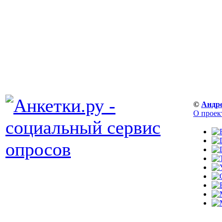
©
Андр
О проек