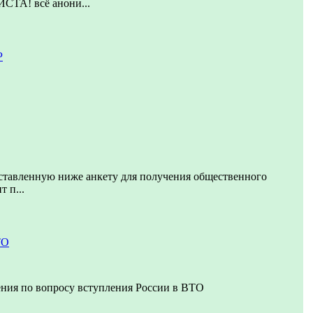
А! всё анони...
Р
ставленную ниже анкету для получения общественного
т п...
ТО
ния по вопросу вступления России в ВТО