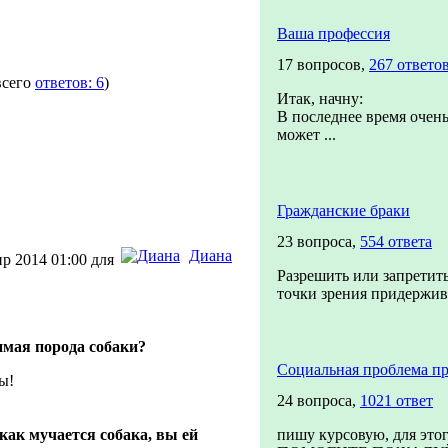
Ваша профессия
17 вопросов,
267 ответо
всего
ответов: 6
)
Итак, начну:
В последнее время очень
может ...
Гражданские браки
23 вопроса,
554 ответа
Диана
р 2014 01:00 для
Разрешить или запретить
точки зрения придержив.
мая порода собаки?
Социальная проблема пр
ы!
24 вопроса,
1021 ответ
как мучается собака, вы ей
пишу курсовую, для это