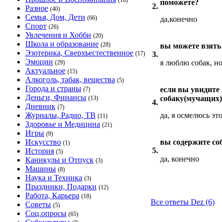
(18)
поможете?
2.
Разное
(40)
Семья, Дом, Дети
(66)
да,конечно
Спорт
(26)
Увлечения и Хобби
(20)
Школа и образование
(28)
вы можете взять 
Эзотерика, Сверхъестественное
(17)
3.
Эмоции
я люблю собак, но
(29)
Актуальное
(15)
Алкоголь, табак, вещества
(5)
Города и страны
если вы увидите
(7)
Деньги, Финансы
собаку(мучащих)
(13)
4.
Дневник
(7)
Журналы, Радио, ТВ
да, я осмелюсь эт
(11)
Здоровье и Медицина
(21)
Игры
(9)
Искусство
вы содержите со
(1)
5.
История
(5)
да, конечно
Каникулы и Отпуск
(3)
Машины
(8)
Наука и Техника
(3)
Праздники, Подарки
(12)
Работа, Карьера
(18)
Все ответы Dez (6)
Советы
(5)
Соц.опросы
(65)