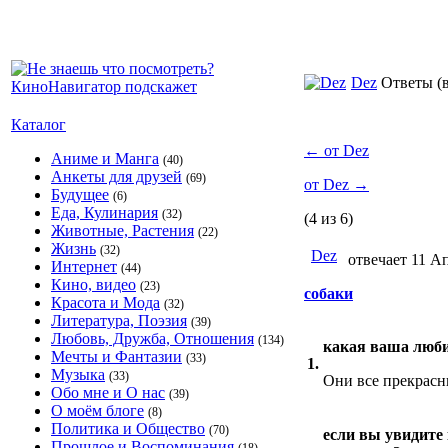
Dez
Ответы
(
Каталог
←
от Dez
Аниме и Манга
(40)
Анкеты для друзей
(69)
от Dez
→
Будущее
(6)
Еда, Кулинария
(32)
(4 из 6)
Животные, Растения
(22)
Жизнь
(32)
Dez
отвечает 11 Ап
Интернет
(44)
Кино, видео
(23)
собаки
Красота и Мода
(32)
Литература, Поэзия
(39)
Любовь, Дружба, Отношения
(134)
какая ваша люби
Мечты и Фантазии
(33)
1.
Музыка
(33)
Они все прекрасн
Обо мне и О нас
(39)
О моём блоге
(8)
Политика и Общество
(70)
если вы увидите 
Прошлое и Воспоминания