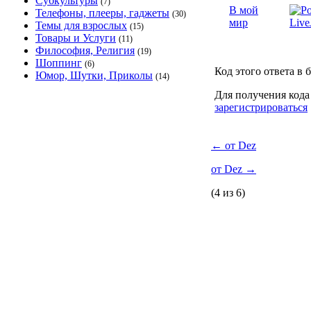
Субкультуры
(7)
В мой
Телефоны, плееры, гаджеты
(30)
мир
Темы для взрослых
(15)
Товары и Услуги
(11)
Философия, Религия
(19)
Шоппинг
(6)
Код этого ответа в 
Юмор, Шутки, Приколы
(14)
Для получения кода
зарегистрироваться
←
от Dez
от Dez
→
(4 из 6)