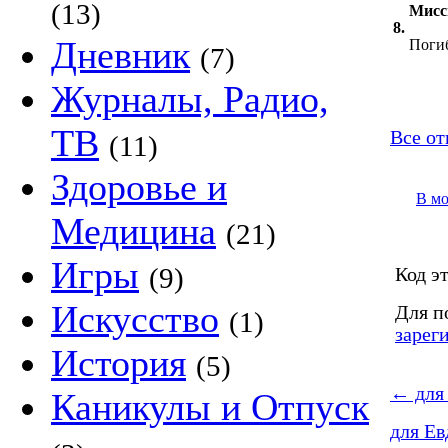
(13)
Мисси
8.
Дневник
Поги
(7)
Журналы, Радио,
ТВ
Все от
(11)
Здоровье и
В м
Медицина
(21)
Игры
(9)
Код эт
Искусство
Для п
(1)
зарег
История
(5)
←
для
Каникулы и Отпуск
для Ев