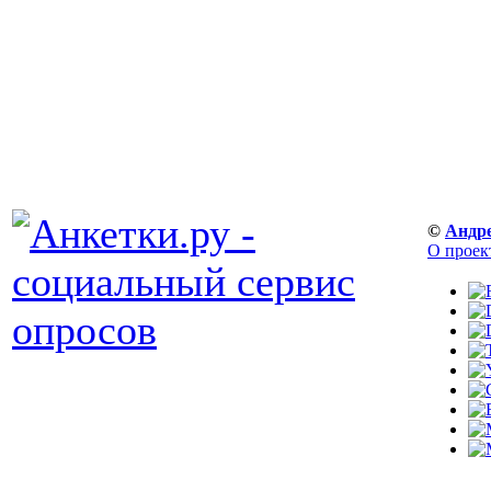
©
Андр
О проек