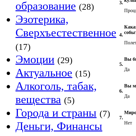
куль
образование
3.
(28)
Процв
Эзотерика,
Кака
Сверхъестественное
собы
4.
Полет
(17)
Эмоции
(29)
Вы б
5.
Актуальное
Да
(15)
Алкоголь, табак,
Вы м
6.
вещества
Да
(5)
Города и страны
(7)
Миро
7.
Деньги, Финансы
Нет