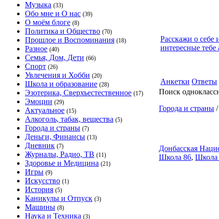
Музыка
(33)
Обо мне и О нас
(39)
О моём блоге
(8)
Политика и Общество
(70)
Расскажи о себе 
Прошлое и Воспоминания
(18)
интересные тебе 
Разное
(40)
Семья, Дом, Дети
(66)
Спорт
(26)
Увлечения и Хобби
(20)
Анкетки
Ответы
Школа и образование
(28)
Поиск однокласс
Эзотерика, Сверхъестественное
(17)
Эмоции
(29)
Города и страны
Актуальное
(15)
Алкоголь, табак, вещества
(5)
Города и страны
(7)
Деньги, Финансы
(13)
Дневник
(7)
Донбасская Нацио
Журналы, Радио, ТВ
(11)
Школа 86
,
Школа
Здоровье и Медицина
(21)
Игры
(9)
Искусство
(1)
История
(5)
Каникулы и Отпуск
(3)
Машины
(8)
Наука и Техника
(3)