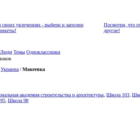
и своих увлечениях - выбери и заполни
Посмотри, что о
анкеты!
другие!
Люди
Темы
Одноклассники
ников
/
Украина
/
Макеевка
нальная академия строительства и архитектуры
,
Школа 103
,
Шко
 95
,
Школа 98