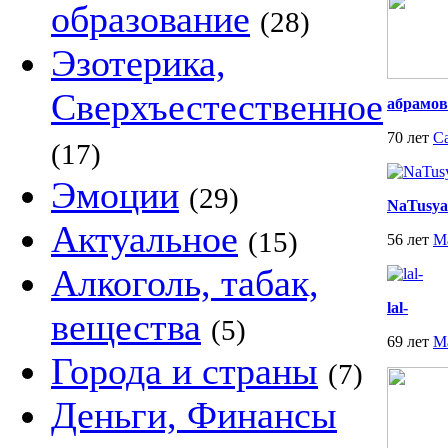
образование
(28)
Эзотерика,
Сверхъестественное
абрамов
70 лет
С
(17)
Эмоции
(29)
NaTusya
Актуальное
(15)
56 лет
М
Алкоголь, табак,
lal-
вещества
(5)
69 лет
М
Города и страны
(7)
Деньги, Финансы