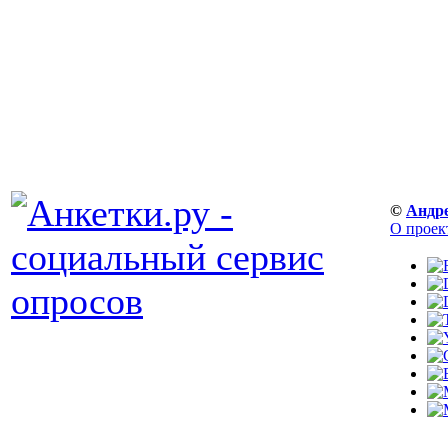
©
Андр
О проек