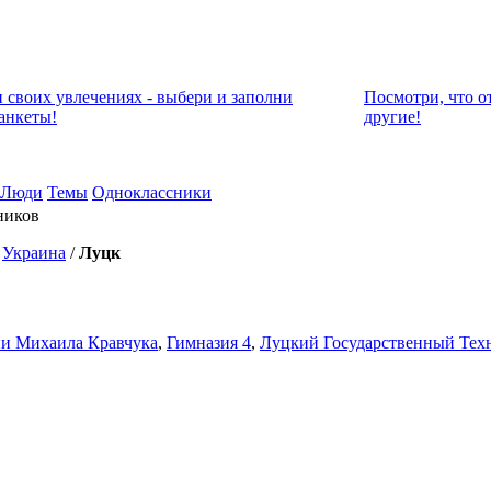
и своих увлечениях - выбери и заполни
Посмотри, что о
анкеты!
другие!
Люди
Темы
Одноклассники
ников
/
Украина
/
Луцк
ни Михаила Кравчука
,
Гимназия 4
,
Луцкий Государственный Тех