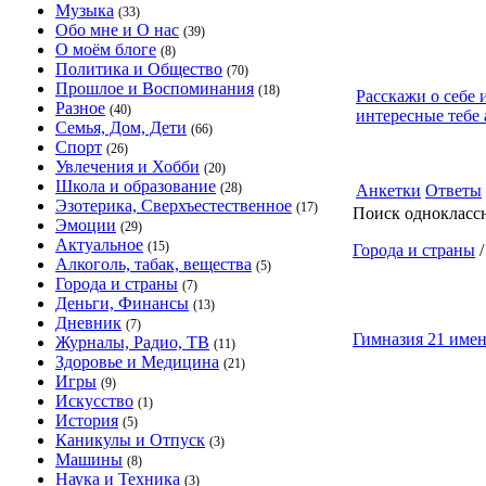
Музыка
(33)
Обо мне и О нас
(39)
О моём блоге
(8)
Политика и Общество
(70)
Прошлое и Воспоминания
(18)
Расскажи о себе 
Разное
(40)
интересные тебе 
Семья, Дом, Дети
(66)
Спорт
(26)
Увлечения и Хобби
(20)
Школа и образование
(28)
Анкетки
Ответы
Эзотерика, Сверхъестественное
(17)
Поиск однокласс
Эмоции
(29)
Актуальное
(15)
Города и страны
Алкоголь, табак, вещества
(5)
Города и страны
(7)
Деньги, Финансы
(13)
Дневник
(7)
Гимназия 21 име
Журналы, Радио, ТВ
(11)
Здоровье и Медицина
(21)
Игры
(9)
Искусство
(1)
История
(5)
Каникулы и Отпуск
(3)
Машины
(8)
Наука и Техника
(3)