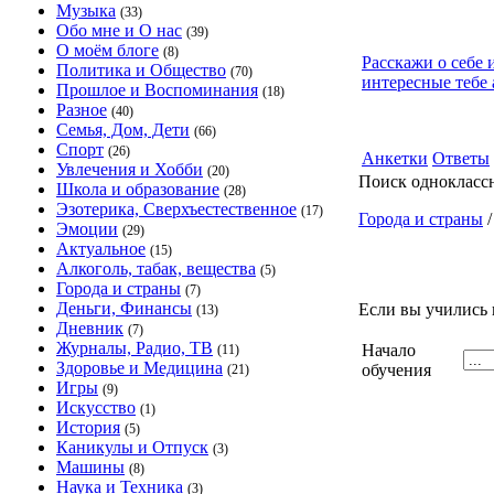
Музыка
(33)
Обо мне и О нас
(39)
О моём блоге
(8)
Расскажи о себе 
Политика и Общество
(70)
интересные тебе 
Прошлое и Воспоминания
(18)
Разное
(40)
Семья, Дом, Дети
(66)
Спорт
(26)
Анкетки
Ответы
Увлечения и Хобби
(20)
Поиск однокласс
Школа и образование
(28)
Эзотерика, Сверхъестественное
(17)
Города и страны
Эмоции
(29)
Актуальное
(15)
Алкоголь, табак, вещества
(5)
Города и страны
(7)
Деньги, Финансы
Если вы учились 
(13)
Дневник
(7)
Журналы, Радио, ТВ
Начало
(11)
Здоровье и Медицина
обучения
(21)
Игры
(9)
Искусство
(1)
История
(5)
Каникулы и Отпуск
(3)
Машины
(8)
Наука и Техника
(3)