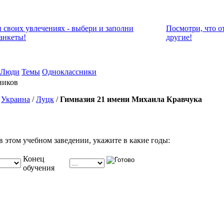
и своих увлечениях - выбери и заполни
Посмотри, что о
анкеты!
другие!
Люди
Темы
Одноклассники
ников
/
Украина
/
Луцк
/
Гимназия 21 имени Михаила Кравчука
в этом учебном заведении, укажите в какие годы:
Конец
обучения