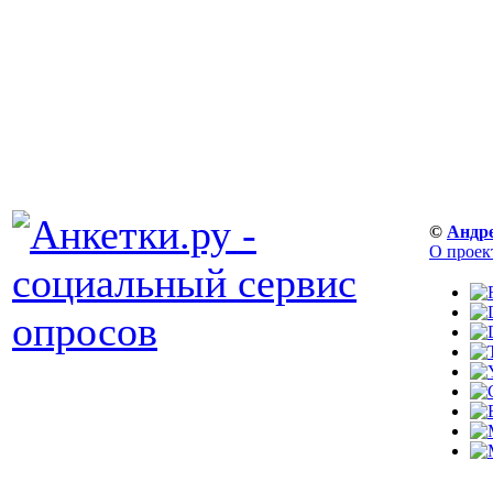
©
Андр
О проек