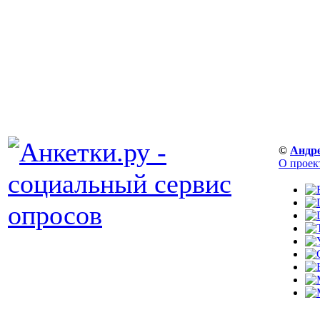
©
Андр
О проек