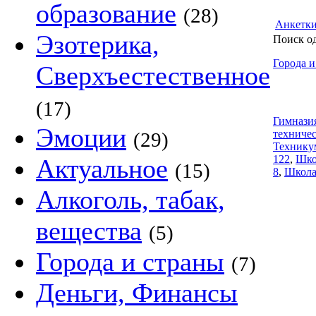
образование
(28)
Анкетк
Эзотерика,
Поиск о
Города и
Сверхъестественное
(17)
Гимнази
Эмоции
техниче
(29)
Технику
122
,
Шко
Актуальное
(15)
8
,
Школа
Алкоголь, табак,
вещества
(5)
Города и страны
(7)
Деньги, Финансы