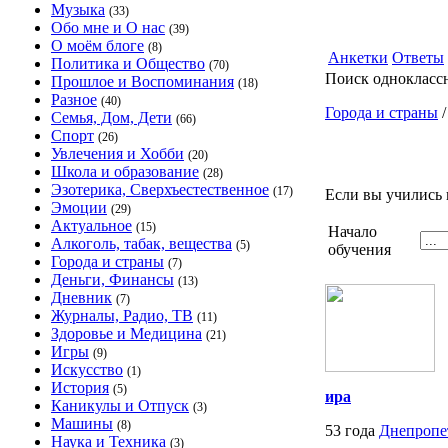
Музыка
(33)
Обо мне и О нас
(39)
О моём блоге
(8)
Анкетки
Ответы
Политика и Общество
(70)
Поиск однокласс
Прошлое и Воспоминания
(18)
Разное
(40)
Города и страны
Семья, Дом, Дети
(66)
Спорт
(26)
Увлечения и Хобби
(20)
Школа и образование
(28)
Эзотерика, Сверхъестественное
(17)
Если вы учились 
Эмоции
(29)
Актуальное
(15)
Начало
Алкоголь, табак, вещества
(5)
обучения
Города и страны
(7)
Деньги, Финансы
(13)
Дневник
(7)
Журналы, Радио, ТВ
(11)
Здоровье и Медицина
(21)
Игры
(9)
Искусство
(1)
История
(5)
ира
Каникулы и Отпуск
(3)
Машины
(8)
53 года
Днепропе
Наука и Техника
(3)