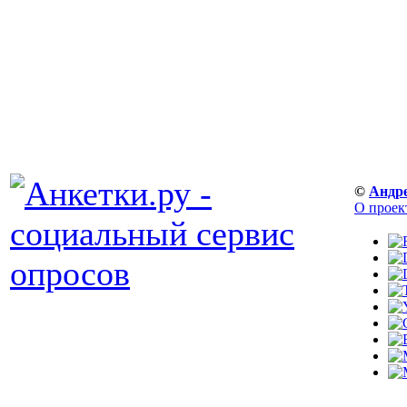
©
Андр
О проек