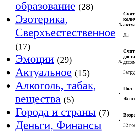
образование
(28)
Счит
Эзотерика,
коли
4.
акту
Сверхъестественное
Да
(17)
Счит
Эмоции
дост
(29)
5.
детя
Актуальное
(15)
Затру
Алкоголь, табак,
Пол
•
вещества
(5)
Женс
Города и страны
(7)
Возр
•
Деньги, Финансы
32 го