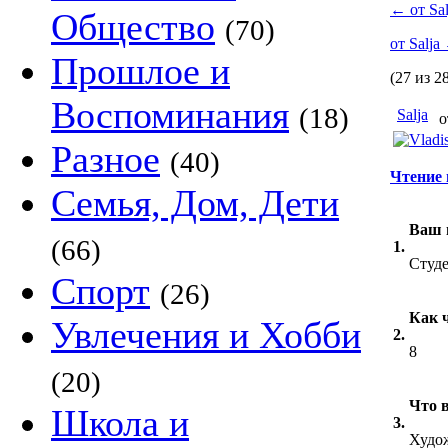
←
от Sal
Общество
(70)
от Salja
Прошлое и
(27 из 2
Воспоминания
(18)
Salja
о
Разное
(40)
Чтение 
Семья, Дом, Дети
Ваш 
(66)
1.
Студ
Спорт
(26)
Как ч
Увлечения и Хобби
2.
8
(20)
Что 
Школа и
3.
Худо