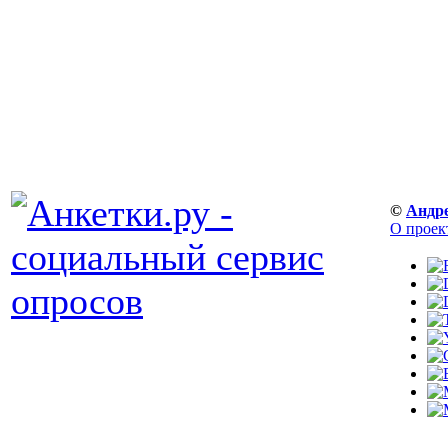
©
Андр
О проек