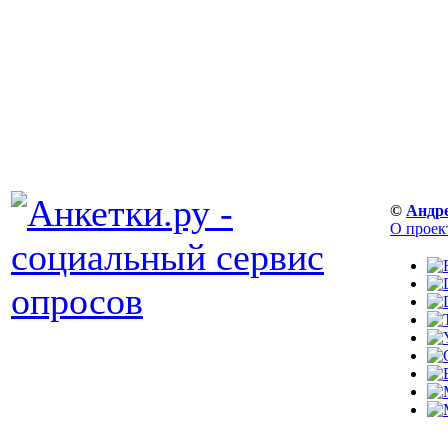
©
Андр
О проек