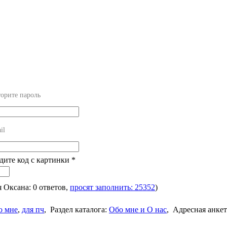
орите пароль
il
едите код с картинки
*
я Оксана: 0 ответов,
просят заполнить: 25352
)
о мне
,
для пч
,
Раздел каталога:
Обо мне и О нас
,
Адресная анкет