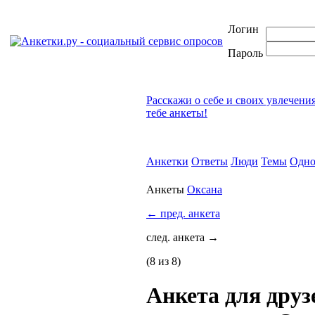
Логин
Пароль
Расскажи о себе и своих увлечени
тебе анкеты!
Анкетки
Ответы
Люди
Темы
Одно
Анкеты
Оксана
←
пред. анкета
след. анкета
→
(8 из 8)
Анкета для друз