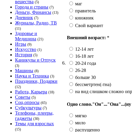
вещества
(5)
маг
Города и страны
(7)
правитель
Деньги, Финансы
(13)
Дневник
книжник
(7)
Журналы, Радио, ТВ
Свой вариант
(11)
Здоровье и
Внешний возраст:
*
Медицина
(21)
Игры
(9)
12-14 лет
Искусство
(1)
История
(5)
16-18 лет
Каникулы и Отпуск
6.
20-24 года
(3)
26-28
Машины
(8)
Наука и Техника
(3)
больше 30
Праздники, Подарки
бессметртен(-тна)
(12)
на вид слишком сложно опр
Работа, Карьера
(18)
Советы
(5)
Соц.опросы
(65)
Одно слово."Он"..."Она"...(ну
Субкультуры
(7)
Телефоны, плееры,
мягко
гаджеты
(30)
мило
Темы для взрослых
распущенно
(15)