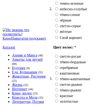
темно-зеленые
2.
небесно-голубые
тёмно-синие
чёрные
светло-серые
жёлтые
Свой вариант
Цвет волос:
*
Каталог
Аниме и Манга
(40)
светло-русые
Анкеты для друзей
тёмно-бордовые
(69)
серебряные
Будущее
(6)
Еда, Кулинария
(32)
каштановые
Животные, Растения
3.
тёмно-каштановые
(22)
светло-рыжие
Жизнь
(32)
Интернет
(44)
тёмно-рыжие
Кино, видео
(23)
красные
Красота и Мода
(32)
золотистые
Литература, Поэзия