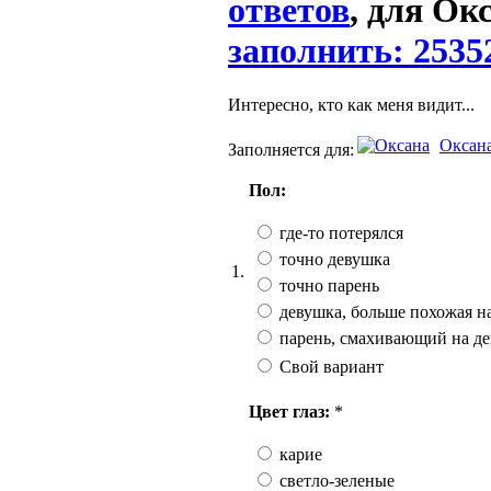
ответов
, для Ок
заполнить: 2535
Интересно, кто как меня видит...
Оксан
Заполняется для:
Пол:
где-то потерялся
точно девушка
1.
точно парень
девушка, больше похожая н
парень, смахивающий на д
Свой вариант
Цвет глаз:
*
карие
светло-зеленые