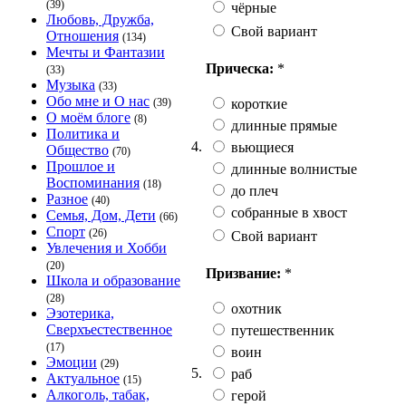
(39)
чёрные
Любовь, Дружба,
Свой вариант
Отношения
(134)
Мечты и Фантазии
Прическа:
*
(33)
Музыка
(33)
Обо мне и О нас
короткие
(39)
О моём блоге
(8)
длинные прямые
Политика и
4.
вьющиеся
Общество
(70)
Прошлое и
длинные волнистые
Воспоминания
(18)
до плеч
Разное
(40)
собранные в хвост
Семья, Дом, Дети
(66)
Спорт
(26)
Свой вариант
Увлечения и Хобби
(20)
Призвание:
*
Школа и образование
(28)
охотник
Эзотерика,
Сверхъестественное
путешественник
(17)
воин
Эмоции
(29)
5.
раб
Актуальное
(15)
Алкоголь, табак,
герой