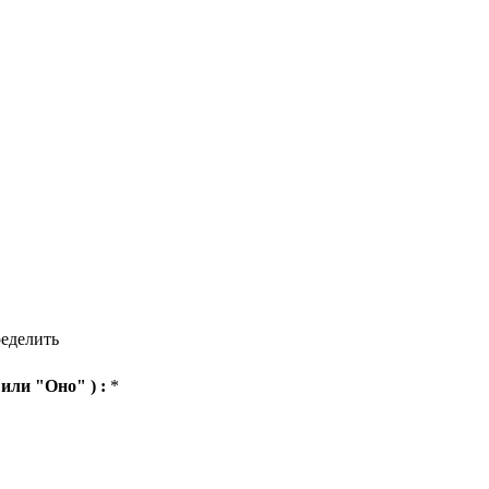
еделить
 или "Оно" ) :
*