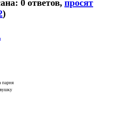
сана: 0 ответов,
просят
2
)
а
а парня
евушку